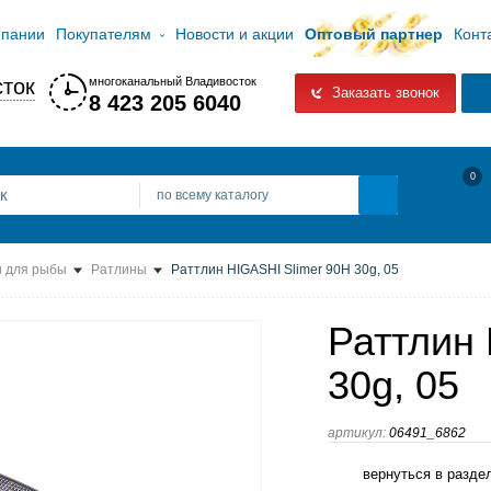
мпании
Покупателям
Новости и акции
Оптовый партнер
Конт
ток
многоканальный Владивосток
Заказать звонок
8 423 205 6040
0
по всему каталогу
 для рыбы
Ратлины
Раттлин HIGASHI Slimer 90H 30g, 05
Раттлин 
30g, 05
артикул:
06491_6862
вернуться в разде