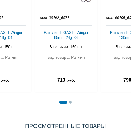
81
арт: 06492_6877
арт: 06495_6
ASHI Winger
Раттлин HIGASHI Winger
Раттлин HI
8g, 04
85mm 24g, 06
130mm
: 150 шт.
В наличии: 150 шт.
В наличи
а: Ратлин
вид товара: Ратлин
вид това
710
79
руб.
руб.
ПРОСМОТРЕННЫЕ ТОВАРЫ