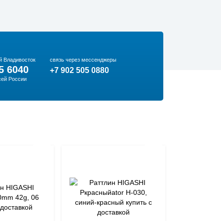
й Владивосток
связь через мессенджеры
5 6040
+7 902 505 0880
сей России