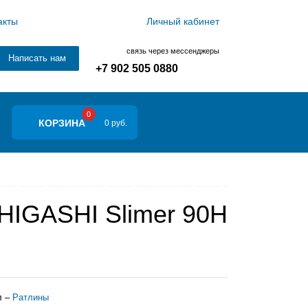
акты
Личный кабинет
связь через мессенджеры
Написать нам
+7 902 505 0880
0
КОРЗИНА
0 руб.
HIGASHI Slimer 90H
л –
Ратлины