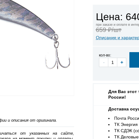
Цена: 64
при заказе и оплате в инт
659 ₽/шт
Описание и характе
кол-во:
-
+
Для Вас этот
России!
Доставка осу
Почта Росси
ии и описания от оригинала.
ТК Энергия (
ТК СДЭК (cd
личаться от указанных на сайте,
ТК Деловые 
овара на момент покупки и оплаты.