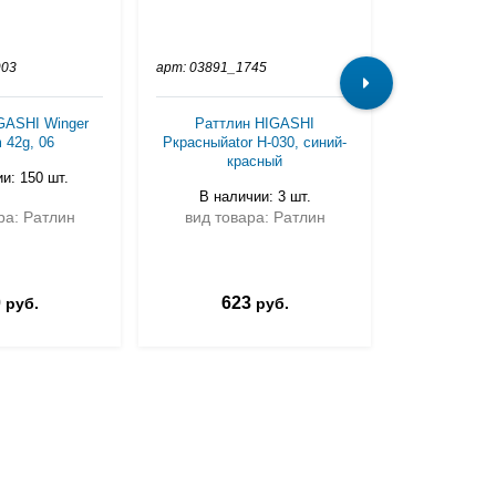
903
арт: 03891_1745
арт: 00607_5
GASHI Winger
Раттлин HIGASHI
Воблер LIT
 42g, 06
Pкрасныйator H-030, синий-
Adict 
красный
и: 150 шт.
В налич
В наличии: 3 шт.
ра: Ратлин
вид товара: Ратлин
вид тов
0
623
1 5
руб.
руб.