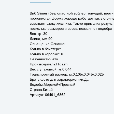
Виб Slimer (безлопастной воблер, тонущий, верт
прогонистая форма хорошо работает как в стояче
вызывает атаку хищника. Также приманка результ
несколько размеров и весов, позволяют подобра
Вес, гр :30
Длина, мм:90
Оснащение:Оснащен
Кол-во в блистере:1
Кол-во в коробке:10
Сезонность:Лето
Производитель:Higashi
Вес с упаковкой, кг:0,044
Транспортный размер, м:0,105x0,045x0,025
Брать фото для характеристики:Да
Водоём:Морской+Пресный
Страна:Китай
Артикул: 06491_6862