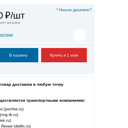
* Нашли дешевле?
0
₽/шт
ернет-магазине
ристики
Купить в 1 клик
 товар доставим в любую точку
ществляется транспортными компаниями:
и (pochta.ru)
nrg-tk.ru)
ek.ru)
Линии (dellin.ru)