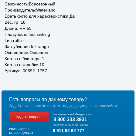
Сезонность:Всесезонный
Производитель:Waterland
Брать фото для характеристики:Да
Вес, гр :18
Длина, мм:65
Плавучесть:fast sinking
Тип:rattlin
Заглубление:full range
Оснащение:Оснащен
Кол-во в блистере:1
Кол-во в коробке:10
Артикул: 00692_1757
Есть вопросы по данному товару?
Задайте их нашим экспертам - подходящим для вас способом.
многоканальный Владивосток
задать вопрос
8 800 333 3931
бесплатно по всей России
связь через
8 911 92 62 777
мессенджеры