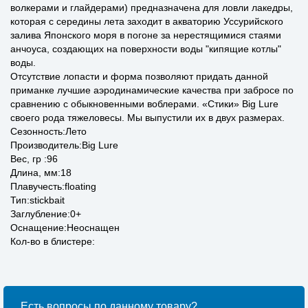
волкерами и глайдерами) предназначена для ловли лакедры,
которая с середины лета заходит в акваторию Уссурийского
залива Японского моря в погоне за нерестящимися стаями
анчоуса, создающих на поверхности воды "кипящие котлы"
воды.
Отсутствие лопасти и форма позволяют придать данной
приманке лучшие аэродинамические качества при забросе по
сравнению с обыкновенными воблерами. «Стики» Big Lure
своего рода тяжеловесы. Мы выпустили их в двух размерах.
Сезонность:Лето
Производитель:Big Lure
Вес, гр :96
Длина, мм:18
Плавучесть:floating
Тип:stickbait
Заглубление:0+
Оснащение:Неоснащен
Кол-во в блистере:
Есть вопросы по данному товару?