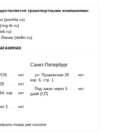
ществляется транспортными компаниями:
и (pochta.ru)
nrg-tk.ru)
ek.ru)
Линии (dellin.ru)
агазинах
Санкт-Петербург
 57Б
ул. Пушкинская 29
нет
нет
кор. 6, стр. 1
 28
нет
Под заказ через 5
нет
64, кор.
нет
дней (СП)
ез 3
нет
забрать товар уже сегодня