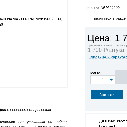
артикул:
NRM-21200
вернуться в разде
Цена: 1 
при заказе и оплате в инт
1 790 ₽/штука
Описание и характе
кол-во:
-
+
Аналоги
ии и описания от оригинала.
Для Вас этот
личаться от указанных на сайте,
России!
овара на момент покупки и оплаты.