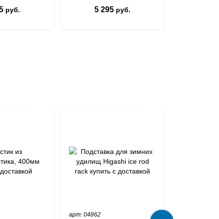
5
5 295
16 8
руб.
руб.
арт: 04862
арт: RUA-SIC