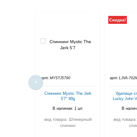
Скидка!
арт: MYSTJ5790
арт: LJVA-702
Спиннинг Mystic The Jerk
Удилище сп
5'7" 90g
Lucky John V
В наличии: 1 шт.
В наличи
вид товара: Штекерный
вид товара
спининг
спи