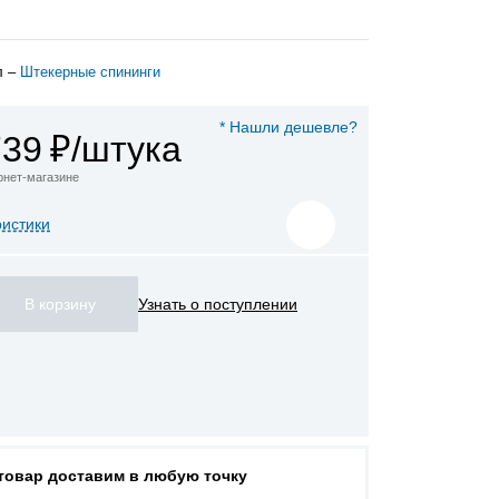
л –
Штекерные спининги
* Нашли дешевле?
739
₽/штука
ернет-магазине
ристики
Узнать о поступлении
 товар доставим в любую точку