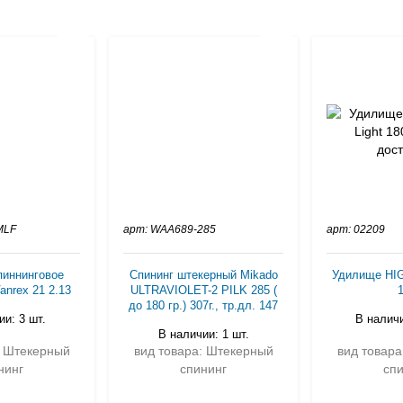
MLF
арт: WAA689-285
арт: 02209
иннинговое
Спининг штекерный Mikado
Удилище HIG
anrex 21 2.13
ULTRAVIOLET-2 PILK 285 (
до 180 гр.) 307г., тр.дл. 147
и: 3 шт.
В наличи
В наличии: 1 шт.
: Штекерный
вид товара: Штекерный
вид товар
нинг
спининг
сп