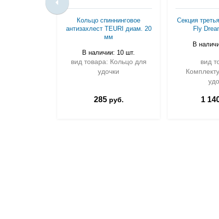
Кольцо спиннинговое
Секция треть
антизахлест TEURI диам. 20
Fly Drea
мм
В наличи
В наличии: 10 шт.
вид товара: Кольцо для
вид т
удочки
Комплект
удо
285
1 14
руб.