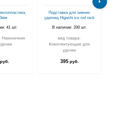
теклопластика,
Подставка для зимних
Кольцо Akar
00мм
удилищ Higashi ice rod rack
SIC BSTST B
ии: 41 шт.
В наличии: 200 шт.
В нали
: Наконечник
вид товара:
вид товар
удочки
Комплектующие для
у
удочки
395
81
руб.
руб.