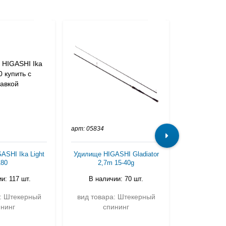
арт: 05834
арт: SLY-C-6
ASHI Ika Light
Удилище HIGASHI Gladiator
Удилище O
180
2,7m 15-40g
Top Class 6'2
и: 117 шт.
В наличии: 70 шт.
В нали
а: Штекерный
вид товара: Штекерный
вид товар
ининг
спининг
сп