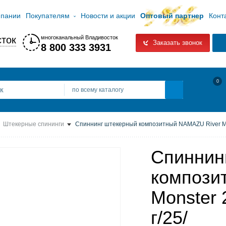
мпании
Покупателям
Новости и акции
Оптовый партнер
Конт
ток
многоканальный Владивосток
Заказать звонок
8 800 333 3931
0
по всему каталогу
Штекерные спининги
Спиннинг штекерный композитный NAMAZU River Mons
Спиннин
компози
Monster 
г/25/