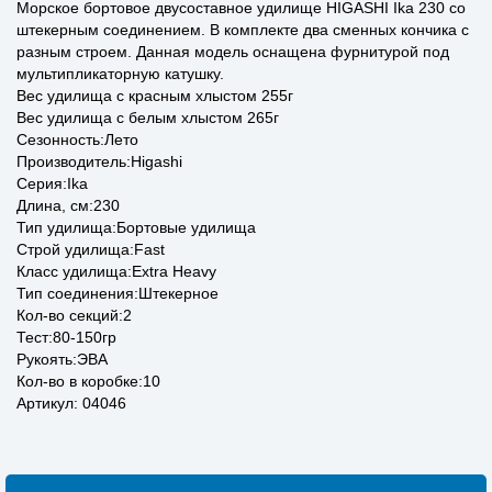
Морское бортовое двусоставное удилище HIGASHI Ika 230 со
штекерным соединением. В комплекте два сменных кончика с
разным строем. Данная модель оснащена фурнитурой под
мультипликаторную катушку.
Вес удилища с красным хлыстом 255г
Вес удилища с белым хлыстом 265г
Сезонность:Лето
Производитель:Higashi
Серия:Ika
Длина, см:230
Тип удилища:Бортовые удилища
Строй удилища:Fast
Класс удилища:Extra Heavy
Тип соединения:Штекерное
Кол-во секций:2
Тест:80-150гр
Рукоять:ЭВА
Кол-во в коробке:10
Артикул: 04046