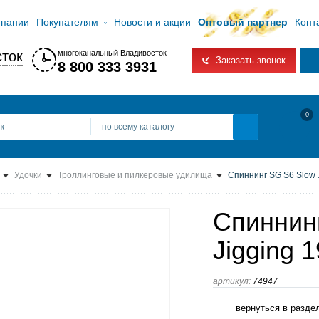
мпании
Покупателям
Новости и акции
Оптовый партнер
Конт
ток
многоканальный Владивосток
Заказать звонок
8 800 333 3931
0
по всему каталогу
Удочки
Троллинговые и пилкеровые удилища
Спиннинг SG S6 Slow 
Спиннин
Jigging 
артикул:
74947
вернуться в разде