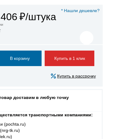
* Нашли дешевле?
 406
₽/штука
ии
а
Купить в 1 клик
Купить в рассрочку
 товар доставим в любую точку
ществляется транспортными компаниями:
и (pochta.ru)
nrg-tk.ru)
ek.ru)