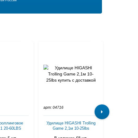
сей России
Скидка!
арт: 04716
арт: WAA605
роллинговое
Удилище HIGASHI Trolling
Удилище шт
1 20-60LBS
Game 2,1м 10-25lbs
Norway Ques
(60-