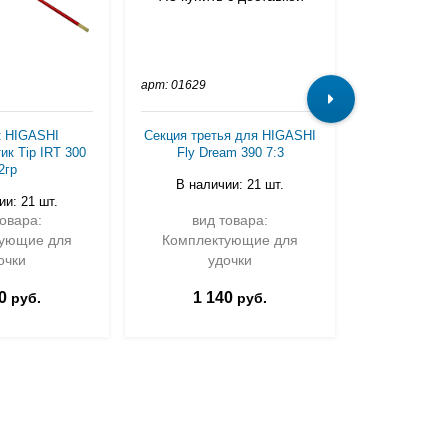
арт: 01629
арт: 04209
к HIGASHI
Секция третья для HIGASHI
Секция втор
ик Tip IRT 300
Fly Dream 390 7:3
Aur
2гр
В наличии: 21 шт.
В нали
ии: 21 шт.
товара:
вид товара:
вид 
ующие для
Комплектующие для
Комплек
очки
удочки
у
0
1 140
72
руб.
руб.