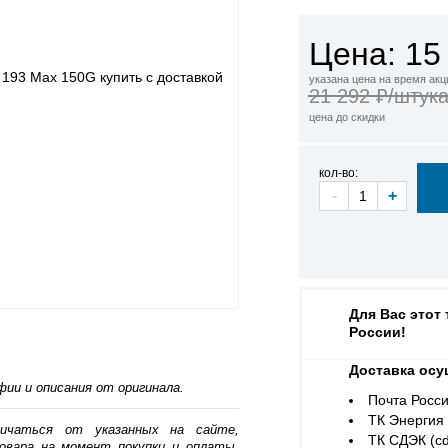
Цена: 15
указана цена на время акц
21 292 ₽/штук
цена до скидки
кол-во:
-
+
Для Вас этот
России!
Доставка осу
ии и описания от оригинала.
Почта Росси
ТК Энергия (
личаться от указанных на сайте,
ТК СДЭК (cd
овара на момент покупки и оплаты.