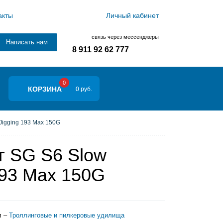
акты
Личный кабинет
связь через мессенджеры
Написать нам
8 911 92 62 777
0
КОРЗИНА
0 руб.
Jigging 193 Max 150G
г SG S6 Slow
193 Max 150G
л –
Троллинговые и пилкеровые удилища