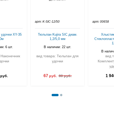
арт: K-SIC-12/50
арт: 00658
 удочки XY-35
Тюльпан Kujira SIC диам.
Хлысти
0м
1,2/5,0 мм
Стеклопласт
1
и: 6 шт.
В наличии: 22 шт.
В налич
 Наконечник
вид товара: Тюльпан для
вид 
дочки
удочки
Комплект
уд
67
1 94
руб.
руб.
80 руб.