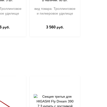
ии: 5 шт.
В наличии: 68 шт.
В нали
 Троллинговое
вид товара: Троллинговое
вид товара
вое удилище
и пилкеровое удилище
и пилкер
6
3 560
5 410
руб.
руб.
руб