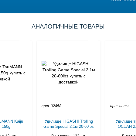
бесплатно по в
АНАЛОГИЧНЫЕ ТОВАРЫ
арт: 02458
арт: петя
uMANN Kaiju
Удилище HIGASHI Trolling
Удилище т
 150g
Game Special 2,1м 20-60lbs
OCEAN 2.