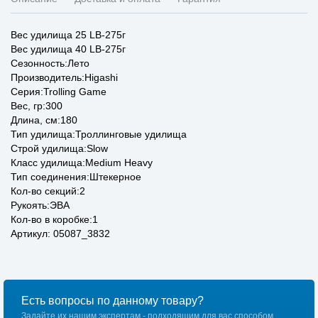
Вес удилища 25 LB-275г
Вес удилища 40 LB-275г
Сезонность:Лето
Производитель:Higashi
Серия:Trolling Game
Вес, гр:300
Длина, см:180
Тип удилища:Троллинговые удилища
Строй удилища:Slow
Класс удилища:Medium Heavy
Тип соединения:Штекерное
Кол-во секций:2
Рукоять:ЭВА
Кол-во в коробке:1
Артикул: 05087_3832
Есть вопросы по данному товару?
Задайте их нашим экспертам - подходящим для вас способом.