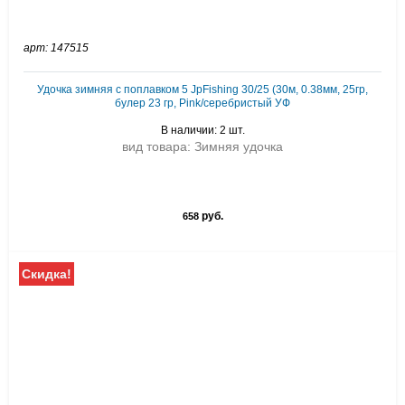
арт: 147515
Удочка зимняя c поплавком 5 JpFishing 30/25 (30м, 0.38мм, 25гр,
булер 23 гр, Pink/серебристый УФ
В наличии: 2 шт.
вид товара: Зимняя удочка
руб.
658
Скидка!