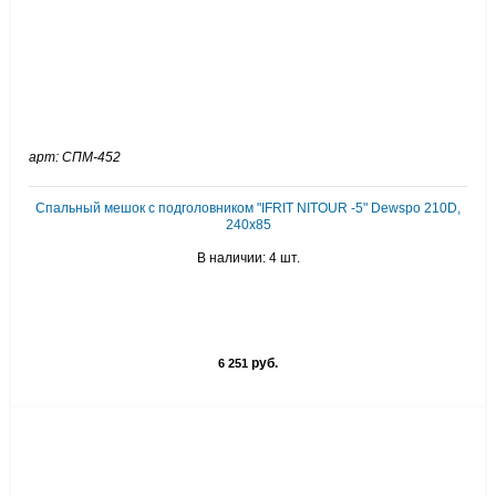
арт: СПМ-452
Спальный мешок с подголовником "IFRIT NITOUR -5" Dewspo 210D,
240х85
В наличии: 4 шт.
руб.
6 251