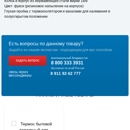
Колба и корпус из нержавеющей стали марки 18/8
Цвет: фукси (резиновое напыление на корпусе)
Глухая пробка с термоизолятором и каналами для наливания в
полуоткрытом положении
Есть вопросы по данному товару?
Задайте их нашим экспертам - подходящим для вас способом.
многоканальный Владивосток
задать вопрос
8 800 333 3931
бесплатно по всей России
связь через
8 911 92 62 777
мессенджеры
АНАЛОГИЧНЫЕ ТОВАРЫ