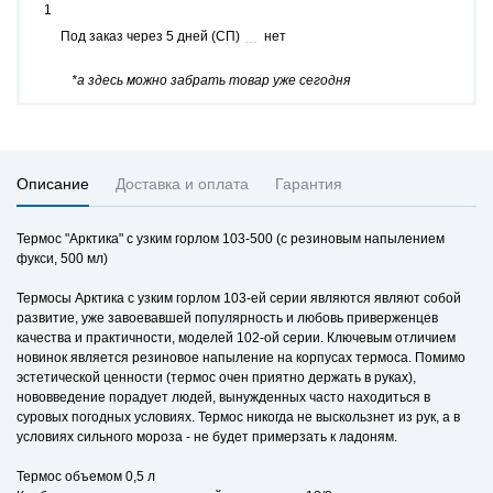
1
Под заказ через 5 дней (СП)
нет
*а здесь можно забрать товар уже сегодня
Описание
Доставка и оплата
Гарантия
Термос "Арктика" с узким горлом 103-500 (с резиновым напылением
фукси, 500 мл)
Термосы Арктика с узким горлом 103-ей серии являются являют собой
развитие, уже завоевавшей популярность и любовь приверженцев
качества и практичности, моделей 102-ой серии. Ключевым отличием
новинок является резиновое напыление на корпусах термоса. Помимо
эстетической ценности (термос очен приятно держать в руках),
нововведение порадует людей, вынужденных часто находиться в
суровых погодных условиях. Термос никогда не выскользнет из рук, а в
условиях сильного мороза - не будет примерзать к ладоням.
Термос объемом 0,5 л