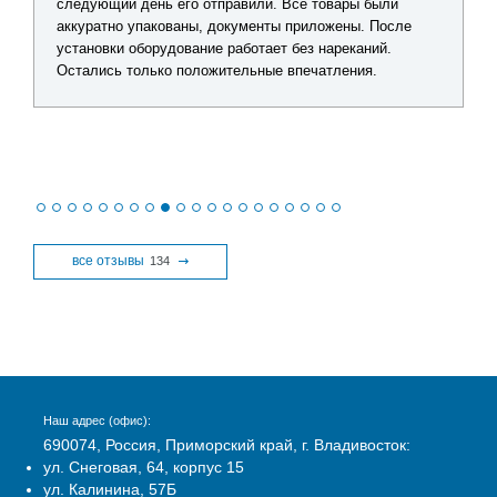
ли. Все товары были
по каждому товару, помогли подобр
енты приложены. После
решение без лишних затрат. Видно, 
тает без нареканий.
действительно разбираются в проду
ьные впечатления.
получения заказа все проверил - кач
никаких замечаний нет.
все отзывы
134
Наш адрес (офис):
690074, Россия, Приморский край, г. Владивосток:
ул. Снеговая, 64, корпус 15
ул. Калинина, 57Б