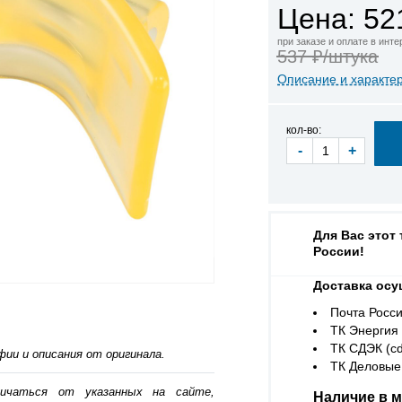
Цена: 52
при заказе и оплате в инт
537 ₽/штука
Описание и характе
кол-во:
-
+
Для Вас этот
России!
Доставка осу
Почта Росси
ТК Энергия (
ТК СДЭК (cd
ии и описания от оригинала.
ТК Деловые 
личаться от указанных на сайте,
Наличие в м