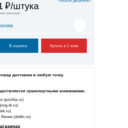
* Нашли дешевле?
1
₽/штука
ернет-магазине
ристики
Купить в 1 клик
 товар доставим в любую точку
ществляется транспортными компаниями:
и (pochta.ru)
nrg-tk.ru)
ek.ru)
Линии (dellin.ru)
агазинах