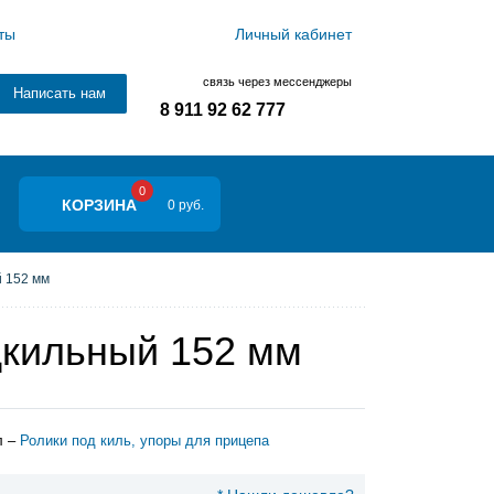
ты
Личный кабинет
связь через мессенджеры
Написать нам
8 911 92 62 777
0
КОРЗИНА
0 руб.
 152 мм
дкильный 152 мм
л –
Ролики под киль, упоры для прицепа