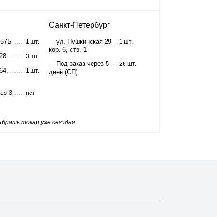
Санкт-Петербург
 57Б
ул. Пушкинская 29
1 шт.
1 шт.
кор. 6, стр. 1
 28
3 шт.
Под заказ через 5
26 шт.
64,
1 шт.
дней (СП)
ез 3
нет
забрать товар уже сегодня