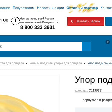
мпании
Покупателям
Новости и акции
Оптовый партнер
Контак
ток
бесплатно по всей России
Заказать звонок
многоканальный Владивосток
8 800 333 3931
0
тва для прицепа
Ролики под киль, упоры для прицепа
Упор подкильный
Упор по
артикул:
C11303S
вернуться в разде