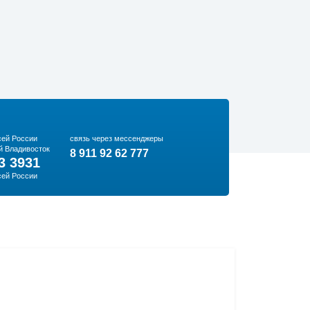
сей России
связь через мессенджеры
й Владивосток
8 911 92 62 777
3 3931
сей России