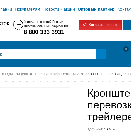
мпании
Покупателям
Новости и акции
Оптовый партнер
Контак
ток
бесплатно по всей России
Заказать звонок
многоканальный Владивосток
8 800 333 3931
0
тва для прицепа
Упоры для перевозки ПЛМ
Кронштейн опорный для пе
Кронште
перевозк
трейлер
артикул:
C11096