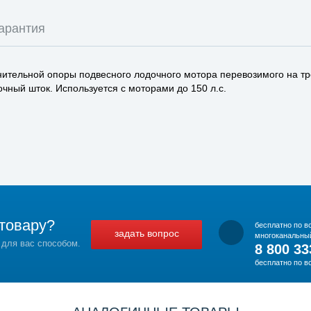
арантия
лнительной опоры подвесного лодочного мотора перевозимого на т
чный шток. Используется с моторами до 150 л.с.
товару?
бесплатно по в
задать вопрос
многоканальны
 для вас способом.
8 800 33
бесплатно по в