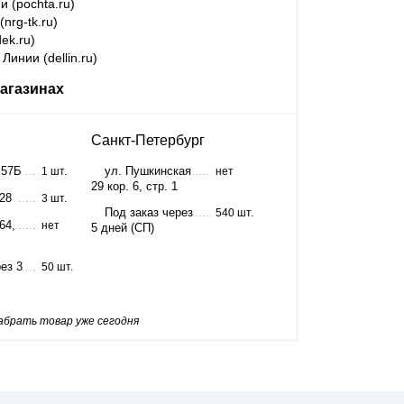
и (pochta.ru)
nrg-tk.ru)
ek.ru)
Линии (dellin.ru)
агазинах
Санкт-Петербург
 57Б
ул. Пушкинская
1 шт.
нет
29 кор. 6, стр. 1
 28
3 шт.
Под заказ через
540 шт.
64,
нет
5 дней (СП)
ез 3
50 шт.
забрать товар уже сегодня