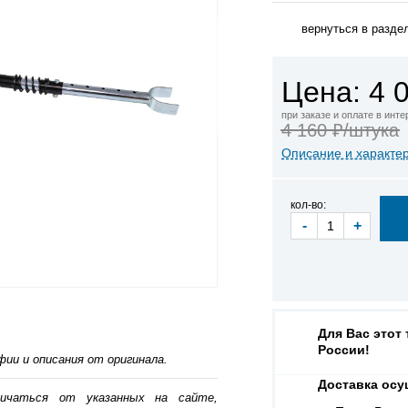
вернуться в разде
Цена: 4 
при заказе и оплате в инт
4 160 ₽/штука
Описание и характе
кол-во:
-
+
Для Вас этот
России!
ии и описания от оригинала.
Доставка осу
личаться от указанных на сайте,