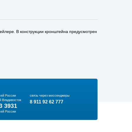
рейлере. В конструкции кронштейна предусмотрен
сей России
связь через мессенджеры
й Владивосток
8 911 92 62 777
3 3931
сей России