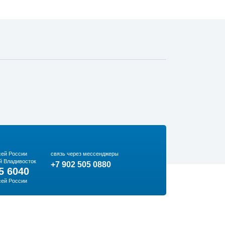
сей России
связь через мессенджеры
й Владивосток
+7 902 505 0880
5 6040
сей России