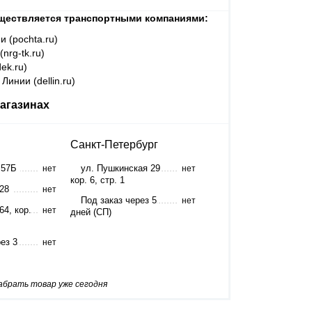
ществляется транспортными компаниями:
и (pochta.ru)
nrg-tk.ru)
ek.ru)
Линии (dellin.ru)
агазинах
Санкт-Петербург
 57Б
ул. Пушкинская 29
нет
нет
кор. 6, стр. 1
 28
нет
Под заказ через 5
нет
64, кор.
нет
дней (СП)
ез 3
нет
забрать товар уже сегодня