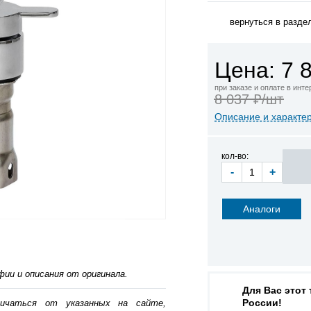
вернуться в разде
Цена: 7 
при заказе и оплате в инт
8 037 ₽/шт
Описание и характе
кол-во:
-
+
Аналоги
ии и описания от оригинала.
Для Вас этот
России!
личаться от указанных на сайте,