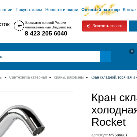
мпании
Покупателям
Новости и акции
Оптовый партнер
Контак
ток
бесплатно по всей России
Заказать звонок
многоканальный Владивосток
8 423 205 6040
0
ты
Сантехника катерная
Краны, раковины
Кран складной, горячая и 
Кран скл
холодная
Rocket
артикул:
MRS088CF