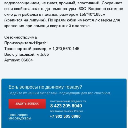
водопоглощением, не гниет, прочный, эластичный. Сохраняет
свои свойства вплоть до температуры -60C. Встроено сьемное
окно для рыбалки в палатке, размером 155*40*185см
(крепится на липучке). По краям юбки имеются люверсы для
крепления при помощи ввертышей к палатке.
Сезонность:Зима
Производитель:Higashi
Транспортный размер, м:1,3*0,56*0,145
Вес с упаковкой, кг:5,65
Артикул: 06084
Есть вопросы по данному товару?
Задайте их нашим экспертам - подходящим для вас способом.
многоканальный Владивосток
задать вопрос
8 423 205 6040
бесплатно по всей России
связь через
+7 902 505 0880
мессенджеры