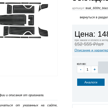
артикул:
teak_600ht_blac
вернуться в разде
Цена: 14
при заказе и оплате в инт
152 555 ₽/шт
Описание и характе
кол-во:
-
+
Аналоги
ии и описания от оригинала.
личаться от указанных на сайте,