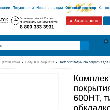
мпании
Покупателям
Новости и акции
Оптовый партнер
Контак
ток
бесплатно по всей России
Заказать звонок
многоканальный Владивосток
8 800 333 3931
0
ь (ткани, кожа)
Палубные покрытия
Комплект палубного покрытия для Фе
Комплек
покрыти
600HT, т
обкладко