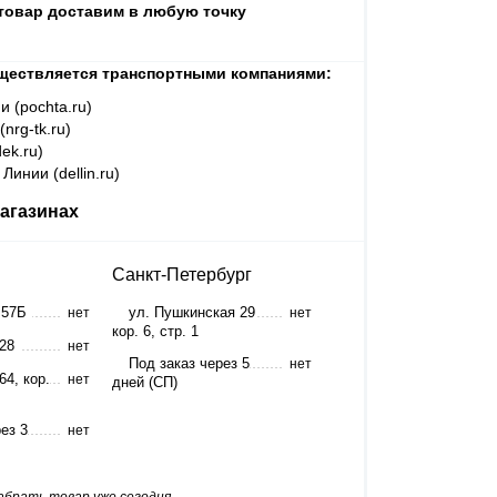
 товар доставим в любую точку
ществляется транспортными компаниями:
и (pochta.ru)
nrg-tk.ru)
ek.ru)
Линии (dellin.ru)
агазинах
Санкт-Петербург
 57Б
ул. Пушкинская 29
нет
нет
кор. 6, стр. 1
 28
нет
Под заказ через 5
нет
64, кор.
нет
дней (СП)
ез 3
нет