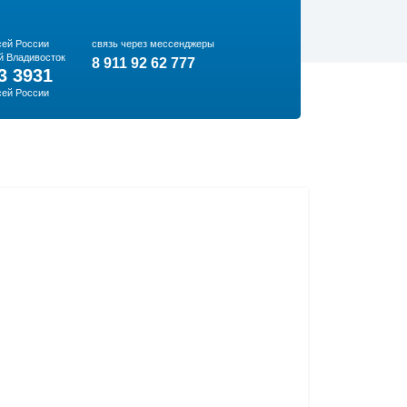
сей России
связь через мессенджеры
й Владивосток
8 911 92 62 777
3 3931
сей России