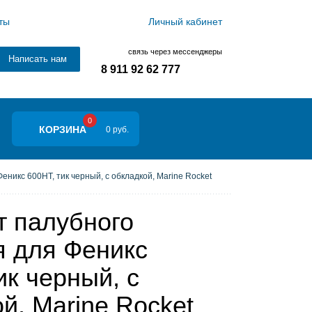
ты
Личный кабинет
связь через мессенджеры
Написать нам
8 911 92 62 777
0
КОРЗИНА
0 руб.
никс 600HT, тик черный, с обкладкой, Marine Rocket
т палубного
я для Феникс
ик черный, с
й, Marine Rocket