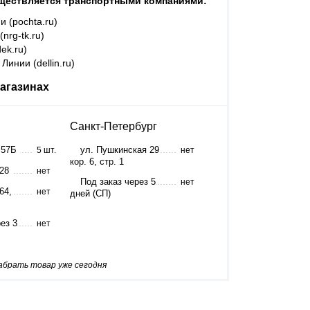
ществляется транспортными компаниями:
и (pochta.ru)
nrg-tk.ru)
ek.ru)
Линии (dellin.ru)
агазинах
Санкт-Петербург
 57Б
ул. Пушкинская 29
5 шт.
нет
кор. 6, стр. 1
 28
нет
Под заказ через 5
нет
64,
нет
дней (СП)
ез 3
нет
забрать товар уже сегодня