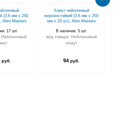
ейлоновый
Хомут нейлоновый
Хомут ней
й (3,6 мм х 250
морозостойкий (3.6 мм х 250
(9,0 мм х 60
, Abro Masters
мм х 20 шт), Abro Masters
Abro
ии: 17 шт.
В наличии: 5 шт.
В нали
: Нейлоновый
вид товара: Нейлоновый
вид товар
омут
хомут
х
2
94
1 0
руб.
руб.