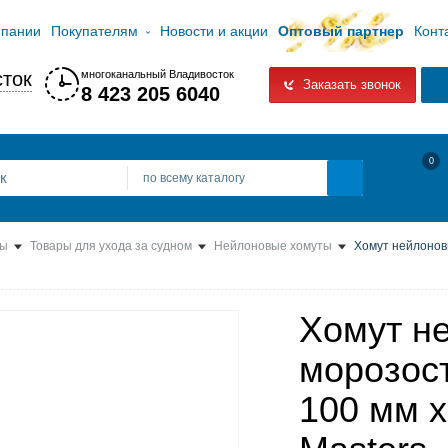
мпании
Покупателям
Новости и акции
Оптовый партнер
Конт
ток
многоканальный Владивосток
Заказать звонок
8 423 205 6040
0
по всему каталогу
ты
Товары для ухода за судном
Нейлоновые хомуты
Хомут нейлоновы
Хомут н
морозост
100 мм х