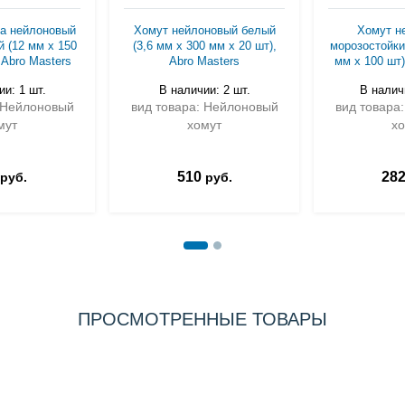
а нейлоновый
Хомут нейлоновый белый
Хомут н
 (12 мм х 150
(3,6 мм х 300 мм х 20 шт),
морозостойки
 Abro Masters
Abro Masters
мм х 100 шт)
и: 1 шт.
В наличии: 2 шт.
В налич
 Нейлоновый
вид товара: Нейлоновый
вид товара
мут
хомут
х
510
28
руб.
руб.
ПРОСМОТРЕННЫЕ ТОВАРЫ