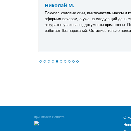
Николай М.
аров. Размер
Покупал ходовые огни, выключатель массы и к
е швы
оформил вечером, а уже на следующий день ег
 Уже успел
аккуратно упакованы, документы приложены. П
оправдал
работает без нареканий. Остались только поло
принимаем к оплате:
О к
Нов