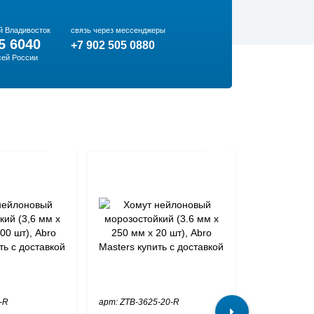
й Владивосток
связь через мессенджеры
5 6040
+7 902 505 0880
сей России
-R
арт: ZTB-3625-20-R
арт: ZT-007-R