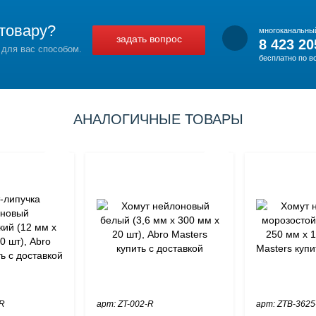
товару?
многоканальны
задать вопрос
8 423 20
 для вас способом.
бесплатно по в
АНАЛОГИЧНЫЕ ТОВАРЫ
-R
арт: ZT-002-R
арт: ZTB-3625