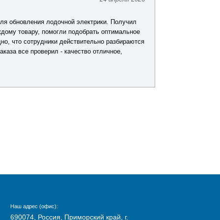
Константин
ля обновления лодочной электрики. Получил
Делаю покупки в
дому товару, помогли подобрать оптимальное
и то, что практ
дно, что сотрудники действительно разбираются
заказывал снаст
аказа все проверил - качество отличное,
быстро, доставк
Наш адрес (офис):
690074, Россия, Приморский край, г.