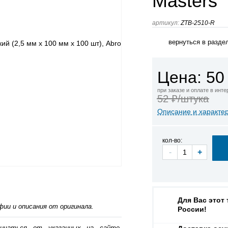
Masters
артикул:
ZTB-2510-R
вернуться в разде
Цена: 50
при заказе и оплате в инт
52 ₽/штука
Описание и характе
кол-во:
-
+
Для Вас этот
ии и описания от оригинала.
России!
личаться от указанных на сайте,