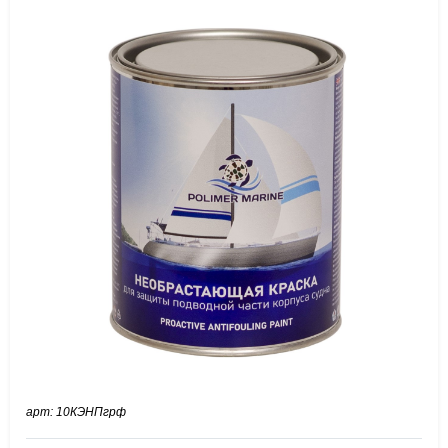
арт: 10КЭНПгрф