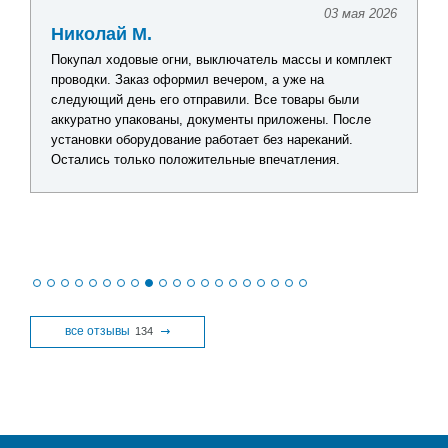
03 мая 2026
Павел Г.
ючатель массы и комплект
Искал комплект оборудования для о
чером, а уже на
лодочной электрики. Получил подро
ли. Все товары были
по каждому товару, помогли подобр
енты приложены. После
решение без лишних затрат. Видно, 
тает без нареканий.
действительно разбираются в проду
ьные впечатления.
получения заказа все проверил - кач
никаких замечаний нет.
все отзывы
134