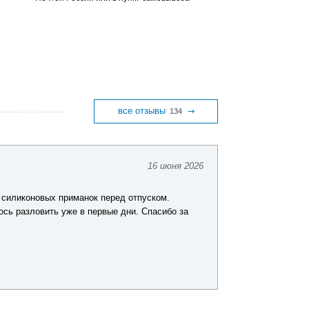
все отзывы
134
16 июня 2026
Юрий Ш.
 силиконовых приманок перед отпуском.
Заказывал комп
ось разловить уже в первые дни. Спасибо за
хорошего качест
покупкой.