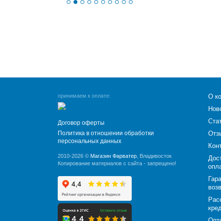
принимаем к оплате:
О к
Нов
Ста
Договор оферты
Политика в отношении обработки
Отз
персональных данных
Кон
2010-2026 ©
Магазин Фарватер
, Владивосток
Дос
Копирование материалов с сайта - запрещено!
опл
Гара
воз
Рас
кре
Опт