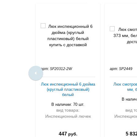
арт: SF20312-2W
арт: SP2449
Люк инспекционный 6 дюйма
Люк смотров
(круглый пластиковый)
мм, 
белый
В наличи
В наличии: 70 шт.
вид товара:
вид т
Инспекционный лючек
Инспекцио
447
5 83
руб.