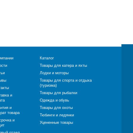
омпании
Каталог
ости
Товары для катера и яхты
тьи
Лодки и моторы
ывы
Товары для спорта и отдыха
(туризма)
такты
Товары для рыбалки
тавка и
ата
Одежда и обувь
нтия и
Товары для охоты
врат товара
Тюбинги и ледянки
срочка и
Уцененные товары
дит
овый отдел