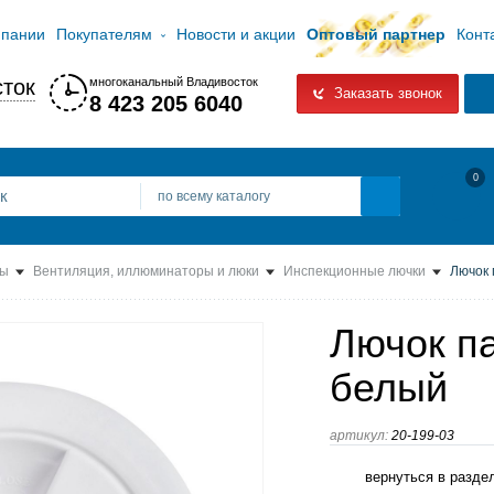
мпании
Покупателям
Новости и акции
Оптовый партнер
Конт
ток
многоканальный Владивосток
Заказать звонок
8 423 205 6040
0
по всему каталогу
ты
Вентиляция, иллюминаторы и люки
Инспекционные лючки
Лючок 
Лючок п
белый
артикул:
20-199-03
вернуться в разде