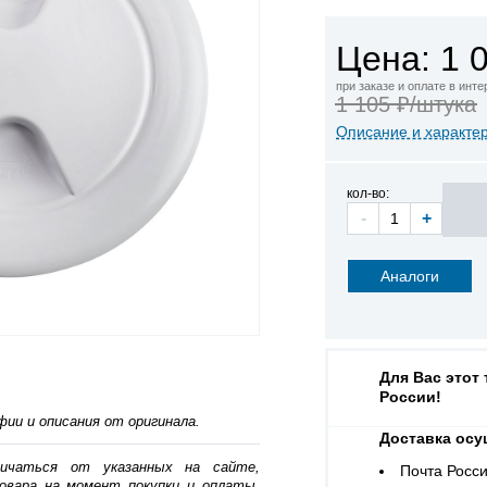
Цена: 1 
при заказе и оплате в инт
1 105 ₽/штука
Описание и характе
кол-во:
-
+
Аналоги
Для Вас этот
России!
ии и описания от оригинала.
Доставка осу
личаться от указанных на сайте,
Почта Росси
овара на момент покупки и оплаты.