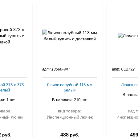
арт: 13560-WH
арт: C12792
ой 373 х 373
Лючок палубный 113 мм
Лючок п
белый
белый
В налич
и: 1 шт.
В наличии: 210 шт.
овара:
вид товара:
вид 
нный лючек
Инспекционный лючек
Инспекци
2
488
49
руб.
руб.