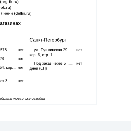
nrg-tk.ru)
ek.ru)
Линии (dellin.ru)
агазинах
Санкт-Петербург
 57Б
ул. Пушкинская 29
нет
нет
кор. 6, стр. 1
 28
нет
Под заказ через 5
нет
64, кор.
нет
дней (СП)
ез 3
нет
забрать товар уже сегодня