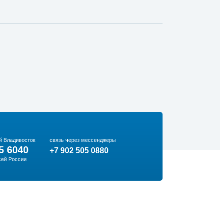
й Владивосток
связь через мессенджеры
5 6040
+7 902 505 0880
сей России