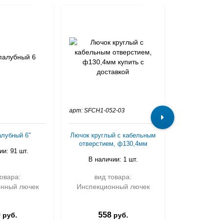
арт: SFCH1-052-03
арт: SFRE1-2
алубный 6"
Лючок круглый с кабельным
Люк инс
отверстием, ф130,4мм
528х174
ии: 91 шт.
В наличии: 1 шт.
В налич
товара:
вид товара:
вид 
онный лючек
Инспекционный лючек
Инспекци
9
558
4 8
руб.
руб.