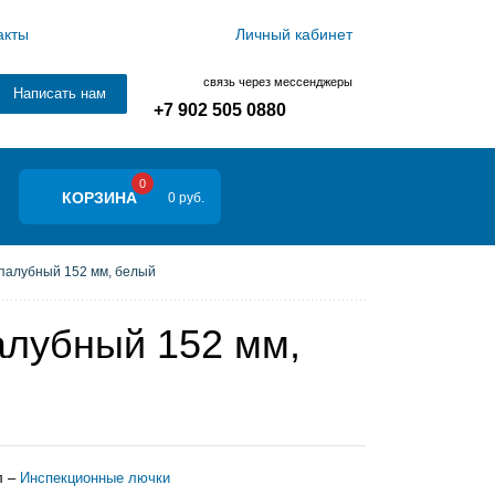
акты
Личный кабинет
связь через мессенджеры
Написать нам
+7 902 505 0880
0
КОРЗИНА
0 руб.
палубный 152 мм, белый
алубный 152 мм,
л –
Инспекционные лючки