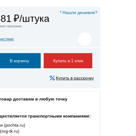
* Нашли дешевле?
881
₽/штука
ернет-магазине
ристики
Купить в 1 клик
Купить в рассрочку
 товар доставим в любую точку
ществляется транспортными компаниями:
и (pochta.ru)
nrg-tk.ru)