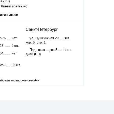
ek.ru)
Линии (dellin.ru)
агазинах
Санкт-Петербург
 57Б
ул. Пушкинская 29
нет
6 шт.
кор. 6, стр. 1
 28
2 шт.
Под заказ через 5
41 шт.
64,
нет
дней (СП)
ез 3
33 шт.
забрать товар уже сегодня