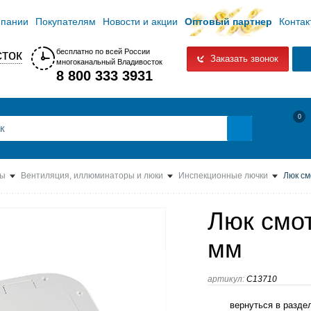
мпании
Покупателям
Новости и акции
Оптовый партнер
Контак
ток
бесплатно по всей России
Заказать звонок
многоканальный Владивосток
8 800 333 3931
0
ты
Вентиляция, иллюминаторы и люки
Инспекционные лючки
Люк см
Люк смот
мм
артикул:
C13710
вернуться в разде