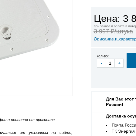
Цена: 3 
при заказе и оплате в инт
3 997 ₽/штука
Описание и характе
кол-во:
-
+
Для Вас этот
России!
Доставка осу
ии и описания от оригинала.
Почта Росси
ТК Энергия (
личаться от указанных на сайте,