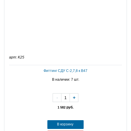
арт: K25
Фиттинг СДУ С-2,7,8 к В47
В наличии: 7 шт.
-
+
руб.
1 582
В корзину