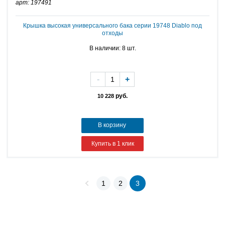
арт: 197491
Крышка высокая универсального бака серии 19748 Diablo под
отходы
В наличии: 8 шт.
-
+
руб.
10 228
В корзину
Купить в 1 клик
1
2
3