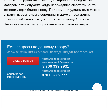
Удлинитель румпеля служит для управления лодочным
мотором в тех случаях, когда необходимо сместить центр
тяжести лодки ближе к носу. При помощи удлинителя можно
управлять румпелем с середины и даже с носа лодки,
позволяя ей легче выходить на глиссирующий режим.
Незаменимый атрибут при сильном встречном ветре.
Есть вопросы по данному товару?
Задайте их нашим экспертам - подходящим для вас способом.
бесплатно по всей России
задать вопрос
многоканальный Владивосток
8 800 333 3931
бесплатно по всей России
связь через
8 911 92 62 777
мессенджеры
АНАЛОГИЧНЫЕ ТОВАРЫ