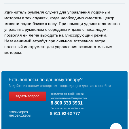
Удлинитель румпеля служит для управления лодочным
мотором в тех случаях, когда необходимо сместить центр
тяжести лодки ближе к носу. При помощи удлинителя можно
управлять румпелем с середины и даже с носа лодки,
позволяя ей легче выходить на глиссирующий режим.
Незаменимый атрибут при сильном встречном ветре,
полезный инструмент для управления вспомогательным
мотором.
Есть вопросы по данному товару?
Задайте их нашим экспертам - подходящим для вас способом.
бесплатно по всей России
задать вопрос
многоканальный Владивосток
8 800 333 3931
бесплатно по всей России
связь через
8 911 92 62 777
мессенджеры