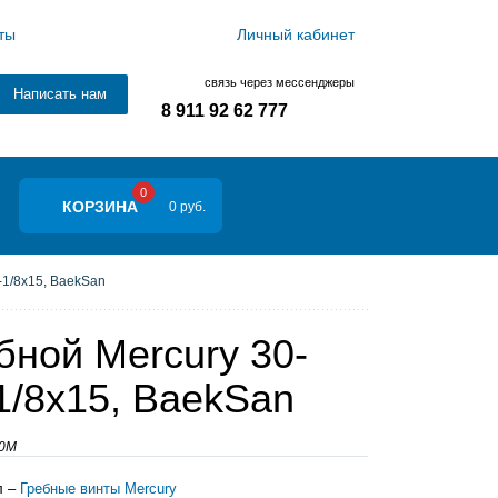
ты
Личный кабинет
связь через мессенджеры
Написать нам
8 911 92 62 777
0
КОРЗИНА
0 руб.
-1/8x15, BaekSan
бной Mercury 30-
1/8x15, BaekSan
00M
л –
Гребные винты Mercury