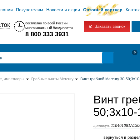
мпании
Покупателям
Новости и акции
Оптовый партнер
Контак
ток
бесплатно по всей России
Заказать звонок
многоканальный Владивосток
8 800 333 3931
0
е, импеллеры
Гребные винты Mercury
Винт гребной Mercury 30-50;3x10
Винт гре
50;3x10-
артикул:
110401081A15
вернуться в разде