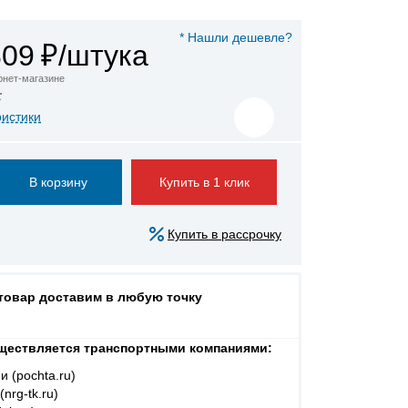
* Нашли дешевле?
809
₽/штука
ернет-магазине
а
ристики
Купить в 1 клик
Купить в рассрочку
 товар доставим в любую точку
ществляется транспортными компаниями:
и (pochta.ru)
nrg-tk.ru)