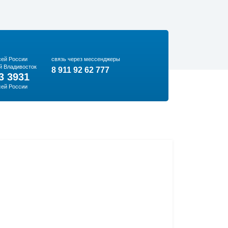
сей России
связь через мессенджеры
й Владивосток
8 911 92 62 777
3 3931
сей России