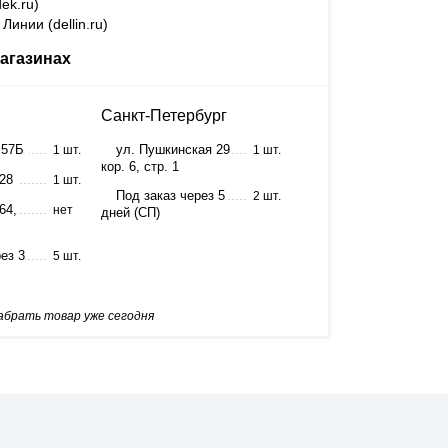
ek.ru)
Линии (dellin.ru)
агазинах
Санкт-Петербург
 57Б
ул. Пушкинская 29
1 шт.
1 шт.
кор. 6, стр. 1
 28
1 шт.
Под заказ через 5
2 шт.
64,
нет
дней (СП)
ез 3
5 шт.
забрать товар уже сегодня