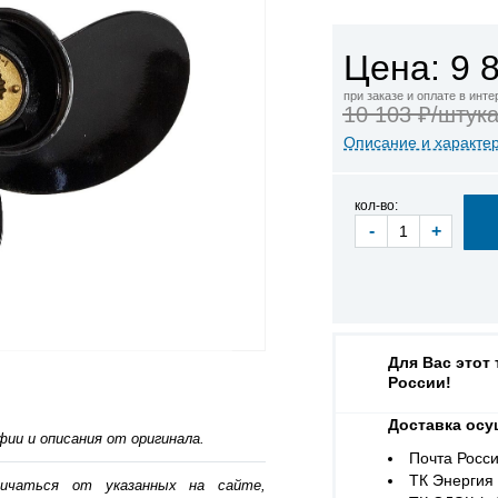
Цена: 9 
при заказе и оплате в инт
10 103 ₽/штук
Описание и характе
кол-во:
-
+
Для Вас этот
России!
Доставка осу
ии и описания от оригинала.
Почта Росси
ТК Энергия (
личаться от указанных на сайте,