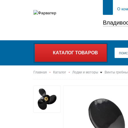
О ко
Владивос
КАТАЛОГ ТОВАРОВ
Главная
Каталог
Лодки и моторы
Винты гребны