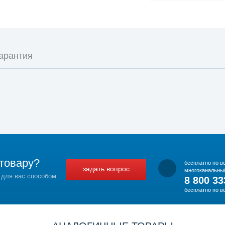
арантия
товару?
бесплатно по в
задать вопрос
многоканальны
 для вас способом.
8 800 33
бесплатно по в