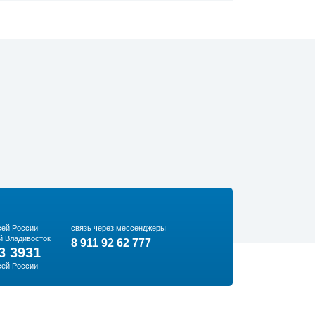
сей России
связь через мессенджеры
й Владивосток
8 911 92 62 777
3 3931
сей России