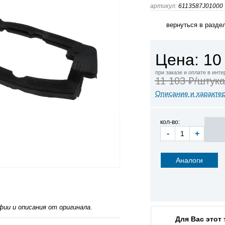
артикул:
6113587J01000
вернуться в разде
Цена: 10
при заказе и оплате в инт
11 103 ₽/штука
Описание и характе
кол-во:
-
+
Аналоги
ии и описания от оригинала.
Для Вас этот