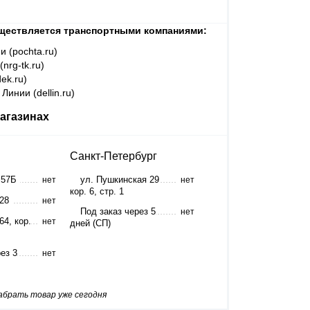
ществляется транспортными компаниями:
и (pochta.ru)
nrg-tk.ru)
ek.ru)
Линии (dellin.ru)
агазинах
Санкт-Петербург
 57Б
ул. Пушкинская 29
нет
нет
кор. 6, стр. 1
 28
нет
Под заказ через 5
нет
64, кор.
нет
дней (СП)
ез 3
нет
забрать товар уже сегодня