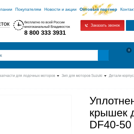
мпании
Покупателям
Новости и акции
Оптовый партнер
Контак
ток
бесплатно по всей России
Заказать звонок
многоканальный Владивосток
8 800 333 3931
0
 запчасти для лодочных моторов
Зип для моторов Suzuki
Детали корпус
Уплотне
крышек д
DF40-50