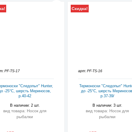
ка!
Скидка!
т: PF-TS-17
арт: PF-TS-16
ермоноски "Следопыт" Hunter,
Термоноски "Следопыт" Hunte
до -25°С, шерсть Мериносов,
до -25°С, шерсть Мериносов
р.40-42
р.37-39/
В наличии: 2 шт.
В наличии: 3 шт.
вид товара: Носок для
вид товара: Носок для
рыбалки
рыбалки