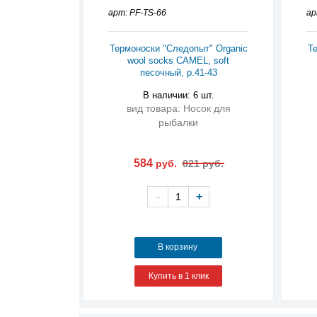
арт: PF-TS-66
ар
Термоноски "Следопыт" Organic
Те
wool socks CAMEL, soft
песочный, р.41-43
В наличии: 6 шт.
вид товара: Носок для
рыбалки
584
руб.
821 руб.
-
+
В корзину
Купить в 1 клик