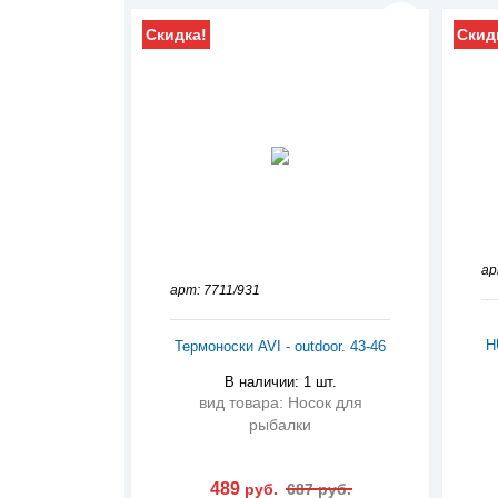
Скидка!
Скид
ар
арт: 7711/931
H
Термоноски AVI - outdoor. 43-46
В наличии: 1 шт.
вид товара: Носок для
рыбалки
489
руб.
687 руб.