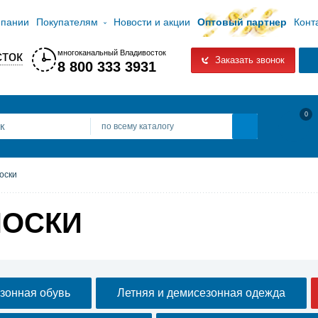
мпании
Покупателям
Новости и акции
Оптовый партнер
Конт
ток
многоканальный Владивосток
Заказать звонок
8 800 333 3931
0
по всему каталогу
оски
НОСКИ
зонная обувь
Летняя и демисезонная одежда