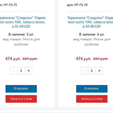
т: PF-TS-75
арт: PF-TS-76
рмоноски "Следопыт" Organic
Термоноски "Следопыт" Orga
ool socks YAK, tobacco brown,
wool socks YAK, tobacco brow
р.41-43/125/
р.44-46/125/
В наличии: 3 шт.
В наличии: 4 шт.
вид товара: Носок для
вид товара: Носок для
рыбалки
рыбалки
474
474
руб.
667 руб.
руб.
667 руб.
-
+
-
+
В корзину
В корзину
Купить в 1 клик
Купить в 1 клик