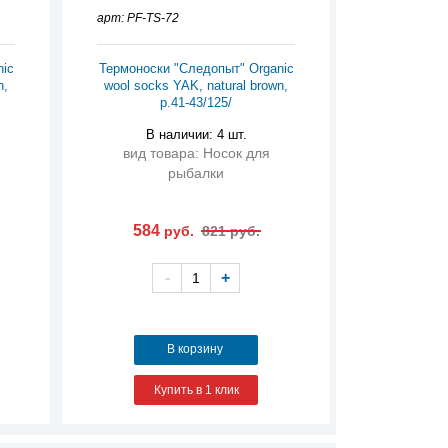
арт: PF-TS-72
nic
Термоноски "Следопыт" Organic
n,
wool socks YAK, natural brown,
р.41-43/125/
В наличии: 4 шт.
вид товара: Носок для
рыбалки
584
руб.
821 руб.
-
+
В корзину
Купить в 1 клик