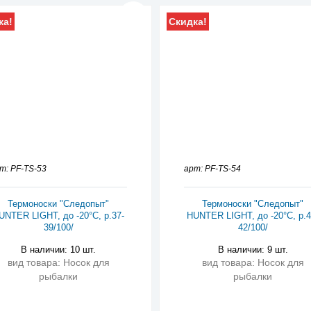
ка!
Скидка!
т: PF-TS-53
арт: PF-TS-54
Термоноски "Следопыт"
Термоноски "Следопыт"
UNTER LIGHT, до -20°С, р.37-
HUNTER LIGHT, до -20°С, р.4
39/100/
42/100/
В наличии: 10 шт.
В наличии: 9 шт.
вид товара: Носок для
вид товара: Носок для
рыбалки
рыбалки