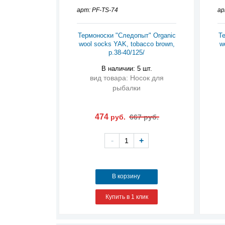
арт: PF-TS-74
ар
Термоноски "Следопыт" Organic
Те
wool socks YAK, tobacco brown,
w
р.38-40/125/
В наличии: 5 шт.
вид товара: Носок для
рыбалки
474
руб.
667 руб.
-
+
В корзину
Купить в 1 клик