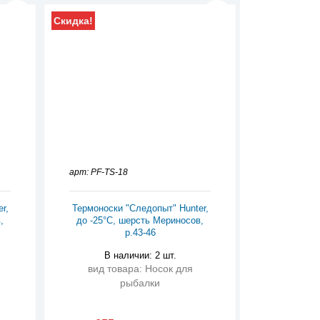
Скидка!
арт: PF-TS-18
r,
Термоноски "Следопыт" Hunter,
,
до -25°С, шерсть Мериносов,
р.43-46
В наличии: 2 шт.
вид товара: Носок для
рыбалки