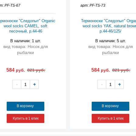
т: PF-TS-67
арт: PF-TS-73
рмоноски "Следопыт" Organic
Термоноски "Следопыт" Orga
wool socks CAMEL, soft
wool socks YAK, natural brow
песочный, р.44-46
р.44-46/125/
В наличии: 1 шт.
В наличии: 5 шт.
вид товара: Носок для
вид товара: Носок для
рыбалки
рыбалки
584
584
руб.
821 руб.
руб.
821 руб.
-
+
-
+
В корзину
В корзину
Купить в 1 клик
Купить в 1 клик