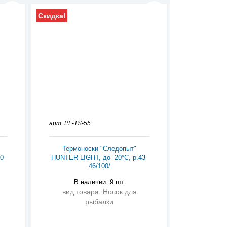
Скидка!
арт: PF-TS-55
Термоноски "Следопыт"
0-
HUNTER LIGHT, до -20°С, р.43-
46/100/
В наличии: 9 шт.
вид товара: Носок для
рыбалки