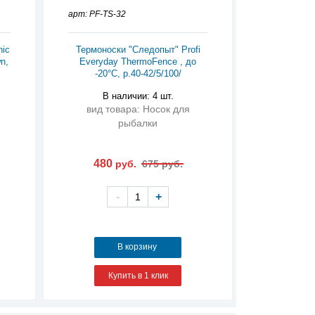
арт: PF-TS-32
nic
Термоноски "Следопыт" Profi
n,
Everyday ThermoFence , до
-20°С, р.40-42/5/100/
В наличии: 4 шт.
вид товара: Носок для
рыбалки
480
руб.
675 руб.
-
+
В корзину
Купить в 1 клик