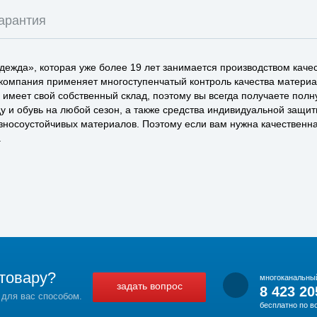
арантия
ежда», которая уже более 19 лет занимается производством каче
 компания применяет многоступенчатый контроль качества материа
а имеет свой собственный склад, поэтому вы всегда получаете пол
у и обувь на любой сезон, а также средства индивидуальной защи
зносоустойчивых материалов. Поэтому если вам нужна качественная
.
товару?
многоканальны
задать вопрос
8 423 20
 для вас способом.
бесплатно по в