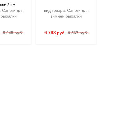
В нали
ии: 3 шт.
: Сапоги для
вид товара: Сапоги для
вид товар
 рыбалки
зимней рыбалки
зимне
6 798
2 648
.
5 045 руб.
руб.
9 567 руб.
ру