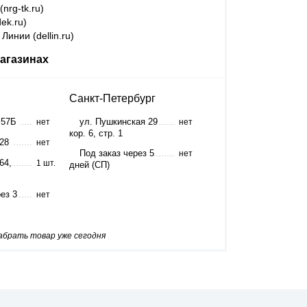
nrg-tk.ru)
ek.ru)
Линии (dellin.ru)
агазинах
Санкт-Петербург
 57Б
ул. Пушкинская 29
нет
нет
кор. 6, стр. 1
 28
нет
Под заказ через 5
нет
64,
1 шт.
дней (СП)
ез 3
нет
забрать товар уже сегодня