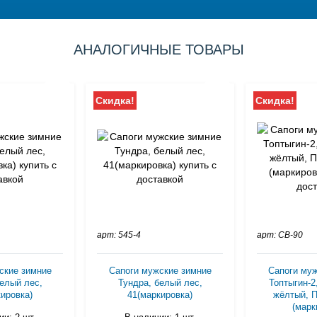
АНАЛОГИЧНЫЕ ТОВАРЫ
Скидка!
Скидка!
арт: 545-4
арт: СВ-90
ские зимние
Сапоги мужские зимние
Сапоги му
елый лес,
Тундра, белый лес,
Топтыгин-2
ировка)
41(маркировка)
жёлтый, 
(марк