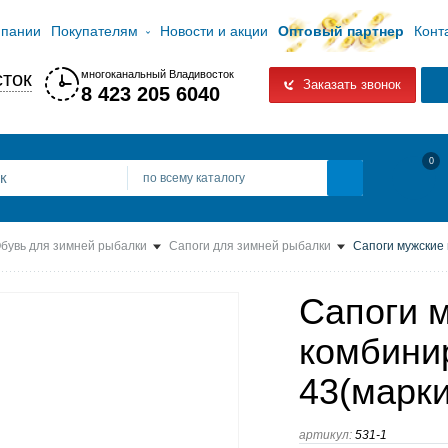
мпании
Покупателям
Новости и акции
Оптовый партнер
Конт
ток
многоканальный Владивосток
Заказать звонок
8 423 205 6040
0
по всему каталогу
бувь для зимней рыбалки
Сапоги для зимней рыбалки
Сапоги мужские 
Сапоги 
комбини
43(марк
артикул:
531-1