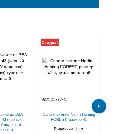
Скидка!
Скидка!
арт: 15990-41
арт: 531-1
жские из ЭВА
Сапоги зимние Norfin Hunting
Сапоги муж
, 43 (чёрный-
FOREST, размер 41
комбин
ПУ подошва)
41(ма
В наличии: 1 шт.
ировка)