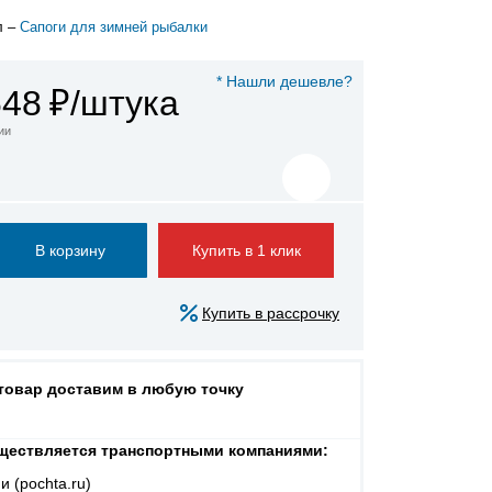
л –
Сапоги для зимней рыбалки
* Нашли дешевле?
648
₽/штука
ии
Купить в 1 клик
Купить в рассрочку
 товар доставим в любую точку
ществляется транспортными компаниями:
и (pochta.ru)