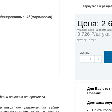
вернуться в разде
Цена: 2 
указана цена на время акц
3 726 ₽/штука
цена до скидки
кол-во:
-
+
Для Вас этот
России!
ии и описания от оригинала.
Доставка осу
личаться от указанных на сайте,
Почта Росси
овара на момент покупки и оплаты.