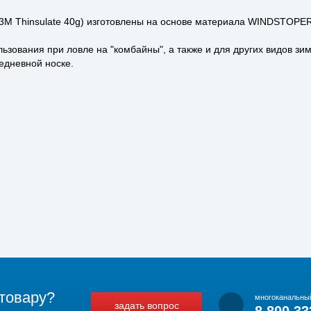
М Thinsulate 40g) изготовлены на основе материала WINDSTOPER
зования при ловле на "комбайны", а также и для других видов зи
седневной носке.
товару?
многоканальны
задать вопрос