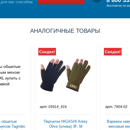
8 800 33
 для вас способом.
бесплатно по в
АНАЛОГИЧНЫЕ ТОВАРЫ
Скидка!
Скидка!
арт: 05914_916
арт: 7904-02
 обшитые
Перчатки HIGASHI Antey
Варежки ка
ехом Tagrider,
Olive (олива) 3F, M
меховые ме