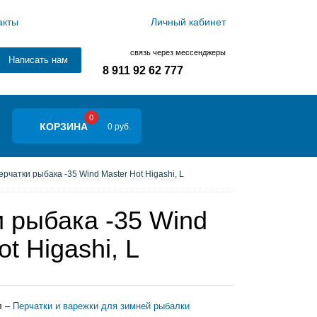
акты
Личный кабинет
связь через мессенджеры
Написать нам
8 911 92 62 777
0
КОРЗИНА
0 руб.
рчатки рыбака -35 Wind Master Hot Higashi, L
 рыбака -35 Wind
t Higashi, L
л –
Перчатки и варежки для зимней рыбалки