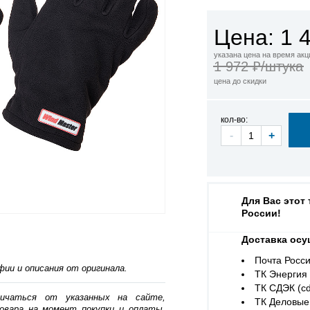
Цена: 1 
указана цена на время акц
1 972 ₽/штука
цена до скидки
кол-во:
-
+
Для Вас этот
России!
Доставка осу
Почта Росси
ии и описания от оригинала.
ТК Энергия (
ТК СДЭК (cd
личаться от указанных на сайте,
ТК Деловые 
овара на момент покупки и оплаты.