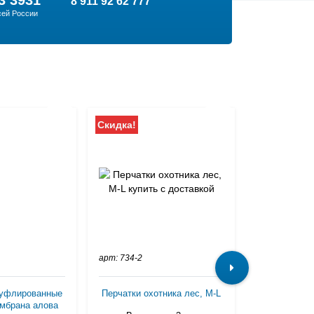
3 3931
8 911 92 62 777
сей России
Скидка!
Скидка!
арт: 734-2
муфлированные
Перчатки охотника лес, M-L
Варежки Com
мбрана алова
р.XL