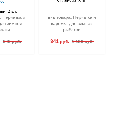
В наличии: 3 шт.
лес
В нали
ии: 2 шт.
: Перчатка и
вид товара: Перчатка и
вид товар
для зимней
варежка для зимней
варежка
алки
рыбалки
ры
841
2 353
.
545 руб.
руб.
1 183 руб.
ру