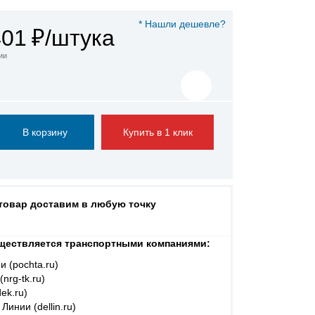
* Нашли дешевле?
401
₽/штука
ии
Купить в 1 клик
 товар доставим в любую точку
ществляется транспортными компаниями:
и (pochta.ru)
nrg-tk.ru)
ek.ru)
Линии (dellin.ru)