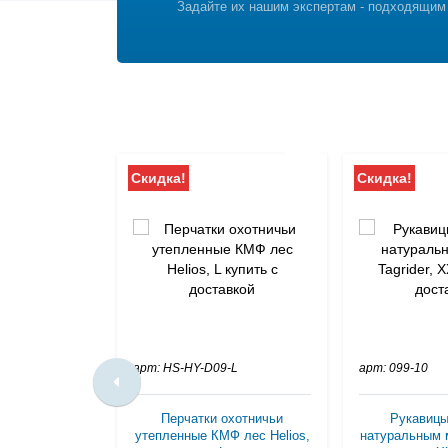
Задайте их нашим экспертам - подходящим
Скидка!
Скидка!
арт: HS-HY-D09-L
арт: 099-10
Перчатки охотничьи
Рукавицы
утепленные КМФ лес Helios,
натуральным м