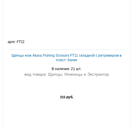
арт: FT11
Щипцы-нож Akara Fishing Scissors FT11 складной с ритривером в
пласт. банке
В наличии: 21 шт.
вид товара: Щипцы, Ножницы и Экстрактор
руб.
315