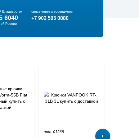
й Владивосток
связь через мессенджеры
5 6040
+7 902 505 0880
сей России
арт: 01268
арт: 03322