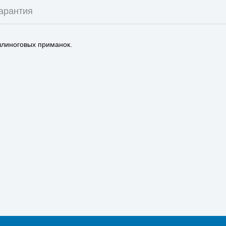
арантия
ллиноговых приманок.