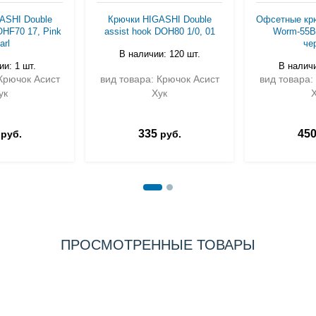
ASHI Double
Крючки HIGASHI Double
Офсетные к
OHF70 17, Pink
assist hook DOH80 1/0, 01
Worm-55B 
arl
че
В наличии: 120 шт.
и: 1 шт.
В наличи
Крючок Асист
вид товара: Крючок Асист
вид товара:
ук
Хук
335
45
руб.
руб.
ПРОСМОТРЕННЫЕ ТОВАРЫ