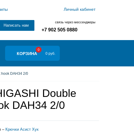
акты
Личный кабинет
связь через мессенджеры
Написать нам
+7 902 505 0880
0
КОРЗИНА
0 руб.
t hook DAH34 2/0
HIGASHI Double
ook DAH34 2/0
л –
Крючки Асист Хук