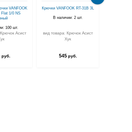
рючки VANFOOK
Крючки VANFOOK RT-31B 3L
Крючки HI
Flat 1/0 NS
Assist Ho
В наличии: 2 шт.
рный
В нали
и: 100 шт.
 Крючок Асист
вид товара: Крючок Асист
вид товара
Хук
Хук
0
545
51
руб.
руб.