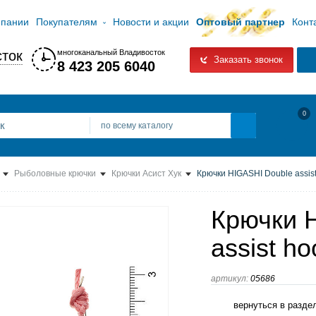
мпании
Покупателям
Новости и акции
Оптовый партнер
Конт
ток
многоканальный Владивосток
Заказать звонок
8 423 205 6040
0
по всему каталогу
Рыболовные крючки
Крючки Асист Хук
Крючки HIGASHI Double assis
Крючки 
assist h
артикул:
05686
вернуться в разде