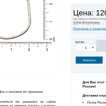
Цена: 12
при заказе и оплате в инт
124 ₽/штука
Описание и характе
кол-во:
-
+
Аналоги
Для Вас этот
России!
ии и описания от оригинала.
Доставка осу
личаться от указанных на сайте,
Почта Росси
овара на момент покупки и оплаты.