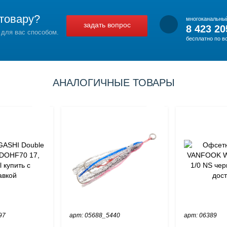
товару?
многоканальны
задать вопрос
8 423 20
 для вас способом.
бесплатно по в
АНАЛОГИЧНЫЕ ТОВАРЫ
97
арт: 05688_5440
арт: 06389