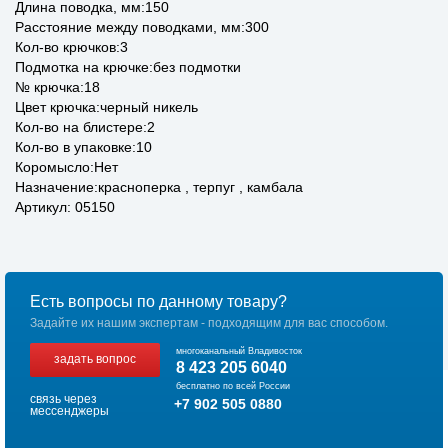
Длина поводка, мм:150
Расстояние между поводками, мм:300
Кол-во крючков:3
Подмотка на крючке:без подмотки
№ крючка:18
Цвет крючка:черный никель
Кол-во на блистере:2
Кол-во в упаковке:10
Коромысло:Нет
Назначение:красноперка , терпуг , камбала
Артикул: 05150
Есть вопросы по данному товару?
Задайте их нашим экспертам - подходящим для вас способом.
многоканальный Владивосток
задать вопрос
8 423 205 6040
бесплатно по всей России
связь через
+7 902 505 0880
мессенджеры