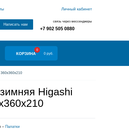
ты
Личный кабинет
связь через мессенджеры
Написать нам
+7 902 505 0880
0
КОРЗИНА
0 руб.
a 360х360х210
зимняя Higashi
0х360х210
л –
Палатки