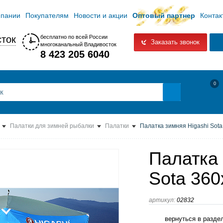
мпании
Покупателям
Новости и акции
Оптовый партнер
Контак
ток
бесплатно по всей России
Заказать звонок
многоканальный Владивосток
8 423 205 6040
0
Палатки для зимней рыбалки
Палатки
Палатка зимняя Higashi Sot
Палатка 
Sota 36
артикул:
02832
вернуться в разде