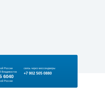
сей России
связь через мессенджеры
й Владивосток
+7 902 505 0880
5 6040
сей России