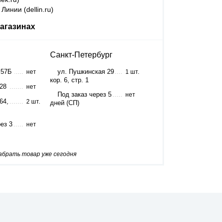
Линии (dellin.ru)
агазинах
Санкт-Петербург
 57Б
ул. Пушкинская 29
нет
1 шт.
кор. 6, стр. 1
 28
нет
Под заказ через 5
нет
64,
2 шт.
дней (СП)
ез 3
нет
забрать товар уже сегодня