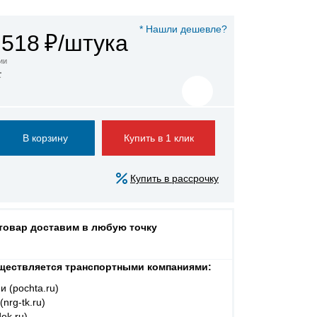
* Нашли дешевле?
 518
₽/штука
ии
а
Купить в 1 клик
Купить в рассрочку
 товар доставим в любую точку
ществляется транспортными компаниями:
и (pochta.ru)
nrg-tk.ru)
ek.ru)