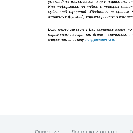
уточняйте технические характеристики т
Вся информация на сайте о товарах носит
публичной офертой. Убедительно просим В
желаемых функций, характеристик и компле
Если перед заказом у Вас остались какие т
параметры товара или фото – cвяжитесь с 
вопрос нам на почту
info@farwater-vl.ru
Описание
Доставка и оплата
Г