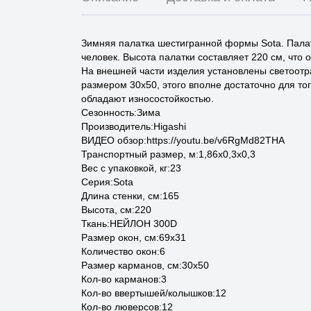
Зимняя палатка шестигранной формы Sota. Палат
человек. Высота палатки составляет 220 см, что
На внешней части изделия установлены светоотр
размером 30x50, этого вполне достаточно для т
обладают износостойкостью.
Сезонность:Зима
Производитель:Higashi
ВИДЕО обзор:https://youtu.be/v6RgMd82THA
Транспортный размер, м:1,86x0,3x0,3
Вес с упаковкой, кг:23
Серия:Sota
Длина стенки, см:165
Высота, см:220
Ткань:НЕЙЛОН 300D
Размер окон, см:69x31
Количество окон:6
Размер карманов, см:30x50
Кол-во карманов:3
Кол-во ввертышей/колышков:12
Кол-во люверсов:12