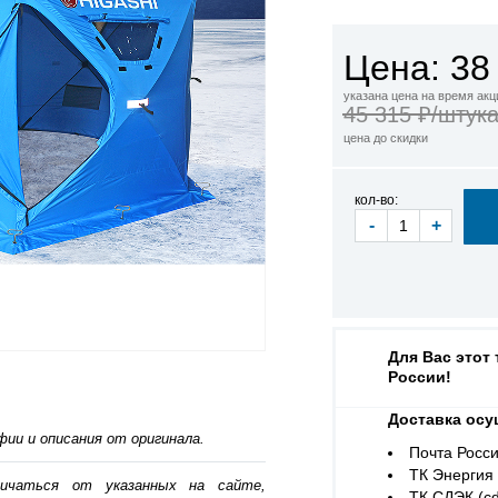
Цена: 38
указана цена на время акц
45 315 ₽/штук
цена до скидки
кол-во:
-
+
Для Вас этот
России!
Доставка осу
ии и описания от оригинала.
Почта Росси
ТК Энергия (
личаться от указанных на сайте,
ТК СДЭК (cd