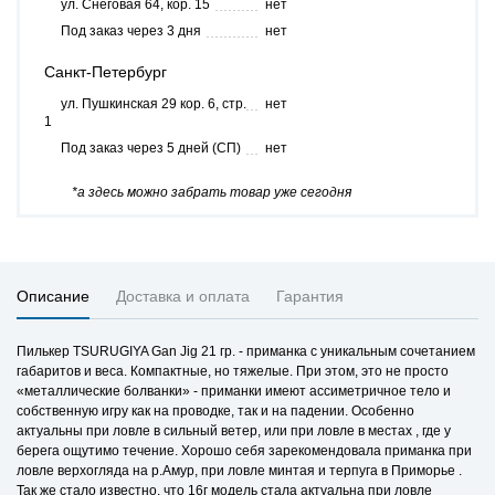
ул. Снеговая 64, кор. 15
нет
Под заказ через 3 дня
нет
Санкт-Петербург
ул. Пушкинская 29 кор. 6, стр.
нет
1
Под заказ через 5 дней (СП)
нет
*а здесь можно забрать товар уже сегодня
Описание
Доставка и оплата
Гарантия
Пилькер TSURUGIYA Gan Jig 21 гр. - приманка с уникальным сочетанием
габаритов и веса. Компактные, но тяжелые. При этом, это не просто
«металлические болванки» - приманки имеют ассиметричное тело и
собственную игру как на проводке, так и на падении. Особенно
актуальны при ловле в сильный ветер, или при ловле в местах , где у
берега ощутимо течение. Хорошо себя зарекомендовала приманка при
ловле верхогляда на р.Амур, при ловле минтая и терпуга в Приморье .
Так же стало известно, что 16г модель стала актуальна при ловле