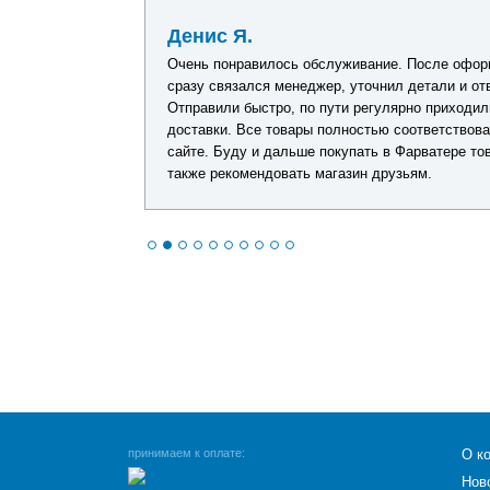
29 июня 2026
Денис Я.
дений, упаковка
Очень понравилось обслуживание. После оформ
ебя показал.
сразу связался менеджер, уточнил детали и от
Отправили быстро, по пути регулярно приходил
доставки. Все товары полностью соответствов
сайте. Буду и дальше покупать в Фарватере тов
также рекомендовать магазин друзьям.
принимаем к оплате:
О к
Нов