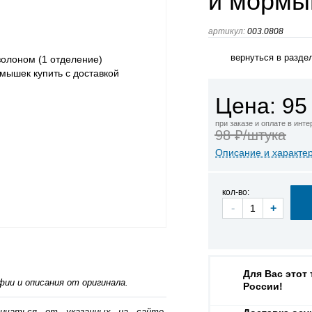
и мормы
артикул:
003.0808
вернуться в разде
Цена: 95
при заказе и оплате в инт
98 ₽/штука
Описание и характе
кол-во:
-
+
Для Вас этот
ии и описания от оригинала.
России!
личаться от указанных на сайте,