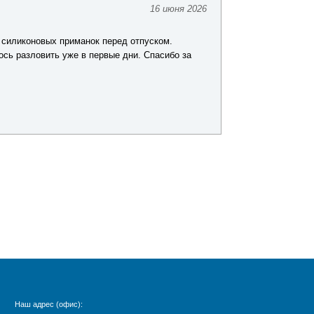
16 июня 2026
Юрий Ш.
 силиконовых приманок перед отпуском.
Заказывал комп
ось разловить уже в первые дни. Спасибо за
хорошего качест
покупкой.
Наш адрес (офис):