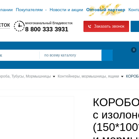
мпании
Покупателям
Новости и акции
Оптовый партнер
Конт
ток
многоканальный Владивосток
Заказать звонок
8 800 333 3931
0
по всему каталогу
ороба, Тубусы, Мормышницы
Контейнеры, мормышницы, ящики
КОРОБО
КОРОБОЧ
с изолон
(150*100