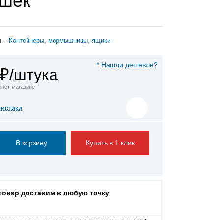
шек
л –
Контейнеры, мормышницы, ящики
* Нашли дешевле?
₽/штука
ернет-магазине
ристики
Купить в 1 клик
 товар доставим в любую точку