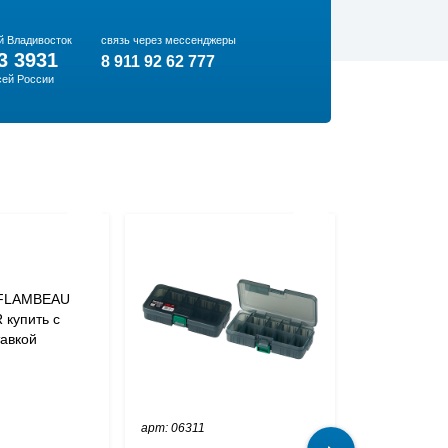
й Владивосток
связь через мессенджеры
3 3931
8 911 92 62 777
сей России
арт: 06311
арт: 05573