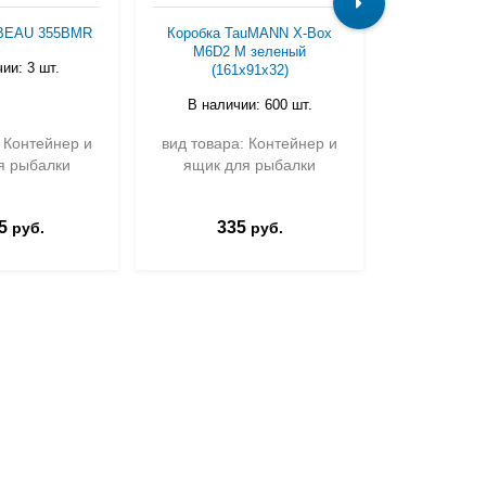
BEAU 355BMR
Коробка TauMANN X-Box
Коробка R
M6D2 M зеленый
1
ии: 3 шт.
(161x91x32)
В налич
В наличии: 600 шт.
: Контейнер и
вид товара: Контейнер и
вид товара
я рыбалки
ящик для рыбалки
ящик д
5
335
86
руб.
руб.