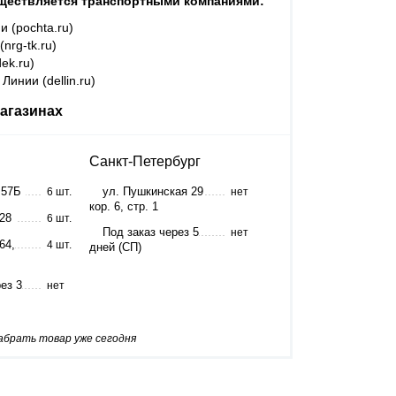
ществляется транспортными компаниями:
и (pochta.ru)
nrg-tk.ru)
ek.ru)
Линии (dellin.ru)
агазинах
Санкт-Петербург
 57Б
ул. Пушкинская 29
6 шт.
нет
кор. 6, стр. 1
 28
6 шт.
Под заказ через 5
нет
64,
4 шт.
дней (СП)
ез 3
нет
забрать товар уже сегодня