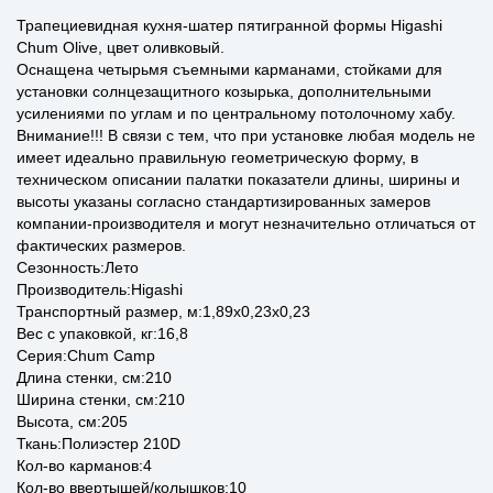
Трапециевидная кухня-шатер пятигранной формы Higashi
Chum Olive, цвет оливковый.
Оснащена четырьмя съемными карманами, стойками для
установки солнцезащитного козырька, дополнительными
усилениями по углам и по центральному потолочному хабу.
Внимание!!! В связи с тем, что при установке любая модель не
имеет идеально правильную геометрическую форму, в
техническом описании палатки показатели длины, ширины и
высоты указаны согласно стандартизированных замеров
компании-производителя и могут незначительно отличаться от
фактических размеров.
Сезонность:Лето
Производитель:Higashi
Транспортный размер, м:1,89x0,23x0,23
Вес с упаковкой, кг:16,8
Серия:Chum Camp
Длина стенки, см:210
Ширина стенки, см:210
Высота, см:205
Ткань:Полиэстер 210D
Кол-во карманов:4
Кол-во ввертышей/колышков:10