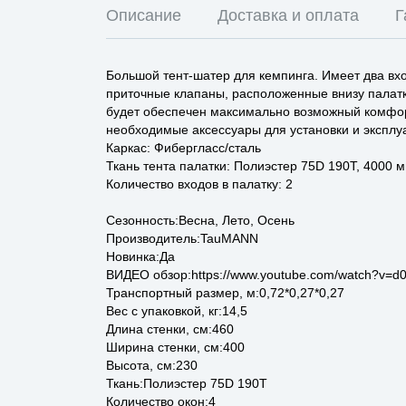
Описание
Доставка и оплата
Г
Большой тент-шатер для кемпинга. Имеет два вх
приточные клапаны, расположенные внизу палатки
будет обеспечен максимально возможный комфорт
необходимые аксессуары для установки и эксплуа
Каркас: Фибергласс/сталь
Ткань тента палатки: Полиэстер 75D 190T, 4000 мм
Количество входов в палатку: 2
Сезонность:Весна, Лето, Осень
Производитель:TauMANN
Новинка:Да
ВИДЕО обзор:https://www.youtube.com/watch?v=
Транспортный размер, м:0,72*0,27*0,27
Вес с упаковкой, кг:14,5
Длина стенки, см:460
Ширина стенки, см:400
Высота, см:230
Ткань:Полиэстер 75D 190T
Количество окон:4