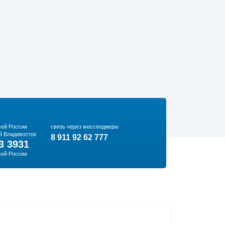
сей России
связь через мессенджеры
й Владивосток
8 911 92 62 777
3 3931
сей России