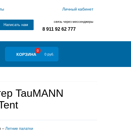
ты
Личный кабинет
связь через мессенджеры
Написать нам
8 911 92 62 777
0
КОРЗИНА
0 руб.
тер TauMANN
Tent
л –
Летние палатки