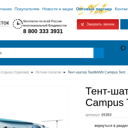
мпании
Покупателям
Новости и акции
Оптовый партнер
Контак
ток
бесплатно по всей России
Заказать звонок
многоканальный Владивосток
8 800 333 3931
0
 отдыха (туризма)
Летние палатки
Тент-шатер TauMANN Campus Tent
Тент-ша
Campus 
артикул:
05393
вернуться в разде