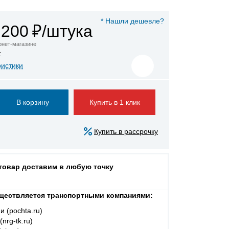
* Нашли дешевле?
 200
₽/штука
ернет-магазине
а
ристики
Купить в 1 клик
Купить в рассрочку
 товар доставим в любую точку
ществляется транспортными компаниями:
и (pochta.ru)
nrg-tk.ru)