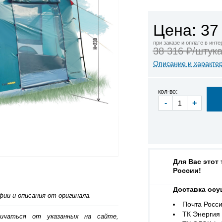
Цена: 37
при заказе и оплате в инт
38 316 ₽/штук
Описание и характе
кол-во:
-
+
Для Вас этот
России!
Доставка осу
ии и описания от оригинала.
Почта Росси
ТК Энергия (
личаться от указанных на сайте,