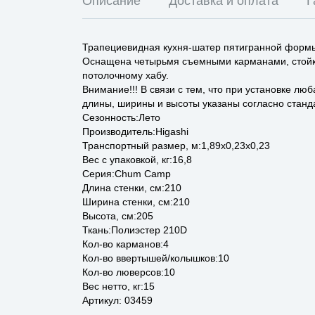
Описание
Доставка и оплата
Г
Трапециевидная кухня-шатер пятигранной формы
Оснащена четырьмя съемными карманами, стойка
потолочному хабу.
Внимание!!! В связи с тем, что при установке л
длины, ширины и высоты указаны согласно станд
Сезонность:Лето
Производитель:Higashi
Транспортный размер, м:1,89x0,23x0,23
Вес с упаковкой, кг:16,8
Серия:Chum Camp
Длина стенки, см:210
Ширина стенки, см:210
Высота, см:205
Ткань:Полиэстер 210D
Кол-во карманов:4
Кол-во ввертышей/колышков:10
Кол-во люверсов:10
Вес нетто, кг:15
Артикул: 03459