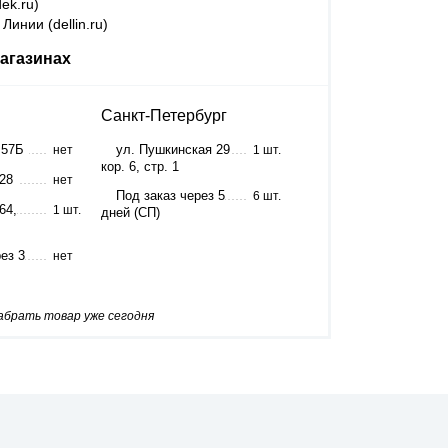
ek.ru)
Линии (dellin.ru)
агазинах
Санкт-Петербург
 57Б
ул. Пушкинская 29
нет
1 шт.
кор. 6, стр. 1
 28
нет
Под заказ через 5
6 шт.
64,
1 шт.
дней (СП)
ез 3
нет
забрать товар уже сегодня