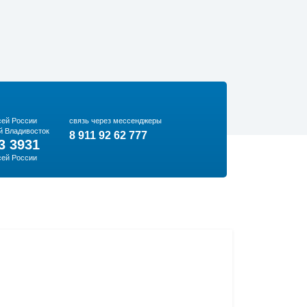
сей России
связь через мессенджеры
й Владивосток
8 911 92 62 777
3 3931
сей России