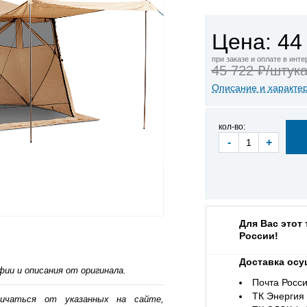
Цена: 44
при заказе и оплате в инт
45 722 ₽/штук
Описание и характе
кол-во:
-
+
Для Вас этот
России!
Доставка осу
ии и описания от оригинала.
Почта Росси
ТК Энергия (
личаться от указанных на сайте,