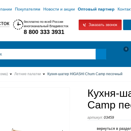
мпании
Покупателям
Новости и акции
Оптовый партнер
Контак
ток
бесплатно по всей России
Заказать звонок
многоканальный Владивосток
8 800 333 3931
0
изма)
Летние палатки
Кухня-шатер HIGASHI Chum Camp песочный
Кухня-ш
Camp пе
артикул:
03459
вернуться в разде