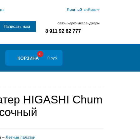
ты
Личный кабинет
связь через мессенджеры
Написать нам
8 911 92 62 777
0
КОРЗИНА
0 руб.
атер HIGASHI Chum
сочный
л –
Летние палатки