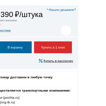
* Нашли дешевле?
 390
₽/штука
ернет-магазине
а
ристики
Купить в 1 клик
Купить в рассрочку
 товар доставим в любую точку
ществляется транспортными компаниями:
и (pochta.ru)
nrg-tk.ru)