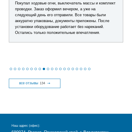
сы и комплект
Искал комплект оборудования для обновления
 на
лодочной электрики. Получил подробную консул
ары были
по каждому товару, помогли подобрать оптималь
ены. После
решение без лишних затрат. Видно, что сотрудни
реканий.
действительно разбираются в продукции. После
ления.
получения заказа все проверил - качество отличн
никаких замечаний нет.
все отзывы
134
Наш адрес (офис):