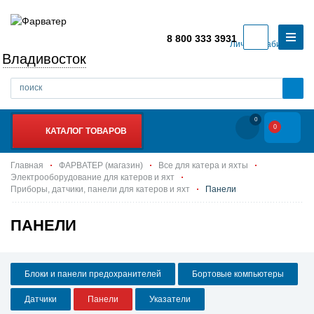
8 800 333 3931
Личный кабинет
Владивосток
0
0
КАТАЛОГ ТОВАРОВ
Главная
ФАРВАТЕР (магазин)
Все для катера и яхты
Электрооборудование для катеров и яхт
Приборы, датчики, панели для катеров и яхт
Панели
ПАНЕЛИ
Блоки и панели предохранителей
Бортовые компьютеры
Датчики
Панели
Указатели