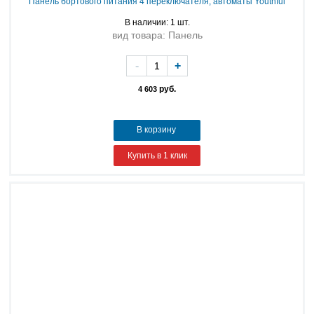
Панель бортового питания 4 переключателя, автоматы Youthful
В наличии: 1 шт.
вид товара: Панель
-
+
руб.
4 603
В корзину
Купить в 1 клик