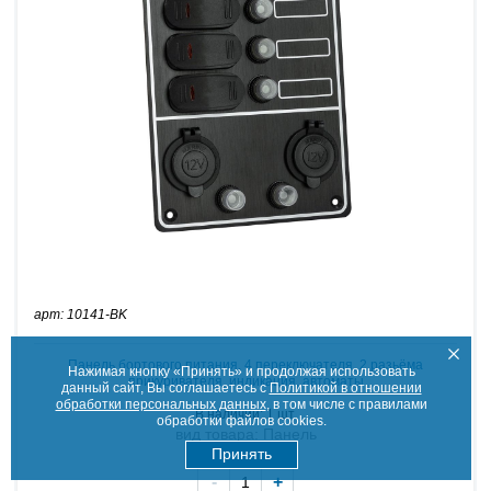
арт: 10141-BK
Панель бортового питания, 4 переключателя, 2 разьёма
Нажимая кнопку «Принять» и продолжая использовать
прикуривателя, индикация, автоматы
данный сайт, Вы соглашаетесь с
Политикой в отношении
обработки персональных данных
, в том числе с правилами
В наличии: 1 шт.
обработки файлов cookies.
вид товара: Панель
Принять
-
+