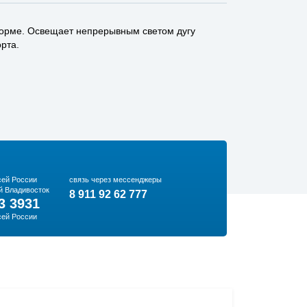
 корме. Освещает непрерывным светом дугу
орта.
сей России
связь через мессенджеры
й Владивосток
8 911 92 62 777
3 3931
сей России