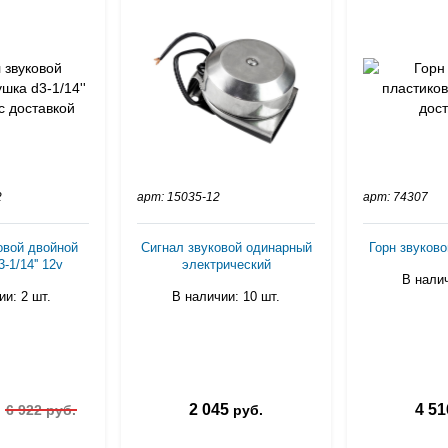
2
арт: 15035-12
арт: 74307
овой двойной
Сигнал звуковой одинарный
Горн звуков
-1/14'' 12v
электрический
В налич
и: 2 шт.
В наличии: 10 шт.
2 045
4 51
.
6 922 руб.
руб.