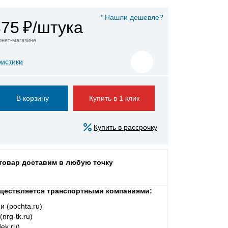
* Нашли дешевле?
375
₽/штука
ернет-магазине
ристики
Купить в 1 клик
Купить в рассрочку
 товар доставим в любую точку
ществляется транспортными компаниями:
и (pochta.ru)
nrg-tk.ru)
ek.ru)