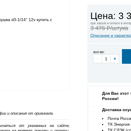
Цена: 3 
при заказе и оплате в инт
3 476 ₽/штука
Описание и характе
кол-во:
-
+
Для Вас этот
России!
Доставка осу
ии и описания от оригинала.
Почта Росси
ТК Энергия (
личаться от указанных на сайте,
ТК СДЭК (cd
овара на момент покупки и оплаты.