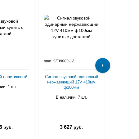
арт: SF39003-12
арт: 12464S
ой пластиковый
Сигнал звуковой одинарный
Сигнал звук
нержавеющий 12V 410мм
электрич
ии: 1 шт.
ф100мм
В налич
В наличии: 7 шт.
6
3 627
3 1
руб.
руб.