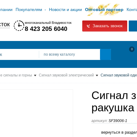
мпании
Покупателям
Новости и акции
Оптовый партнер
Конт
ток
многоканальный Владивосток
Заказать звонок
8 423 205 6040
0
по всему каталогу
е сигналы и горны
Сигнал звуковой электрический
Сигнал звуковой оди
Сигнал 
ракушка 
артикул:
SF39006-1
вернуться в разде