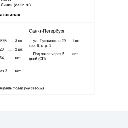
Линии (dellin.ru)
агазинах
Санкт-Петербург
 57Б
ул. Пушкинская 29
3 шт.
1 шт.
кор. 6, стр. 1
 28
2 шт.
Под заказ через 5
нет
64,
нет
дней (СП)
ез 3
нет
забрать товар уже сегодня