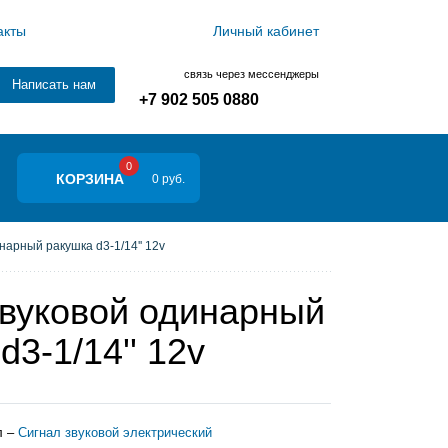
акты
Личный кабинет
связь через мессенджеры
Написать нам
+7 902 505 0880
0
КОРЗИНА
0 руб.
нарный ракушка d3-1/14'' 12v
звуковой одинарный
d3-1/14'' 12v
л –
Сигнал звуковой электрический