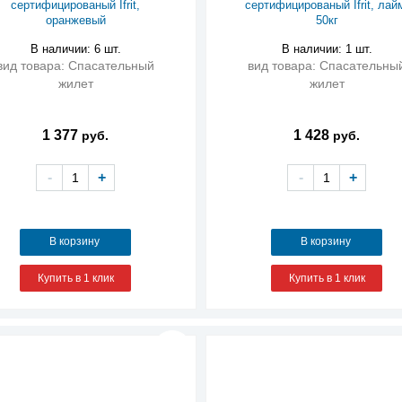
сертифицированый Ifrit,
сертифицированый Ifrit, лай
оранжевый
50кг
В наличии: 6 шт.
В наличии: 1 шт.
вид товара: Спасательный
вид товара: Спасательны
жилет
жилет
1 377
1 428
руб.
руб.
-
+
-
+
В корзину
В корзину
Купить в 1 клик
Купить в 1 клик