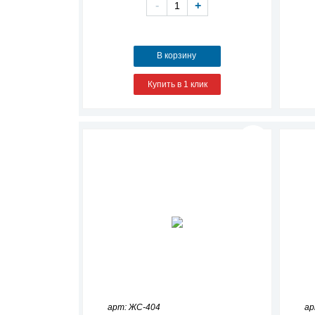
-
+
В корзину
Купить в 1 клик
арт: ЖС-404
ар