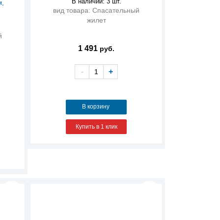
В наличии: 3 шт.
м,
вид товара: Спасательный
жилет
й
1 491
руб.
-
+
В корзину
Купить в 1 клик