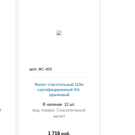
арт: ЖС-405
T
Жилет спасательный 110кг
сертифицированый Ifrit,
оранжевый
В наличии: 12 шт.
й
вид товара: Спасательный
жилет
1 716
руб.