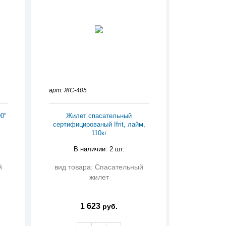
арт: ЖС-405
0"
Жилет спасательный
сертифицированый Ifrit, лайм,
110кг
В наличии: 2 шт.
й
вид товара: Спасательный
жилет
1 623
руб.