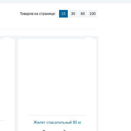
Товаров на странице:
15
30
60
100
Жилет спасательный 80 кг