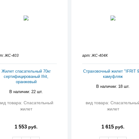
т: ЖС-403
арт: ЖС-404К
Жилет спасательный 70кг
Страховочный жилет "IFRIT 9
сертифицированый Ifrit,
камуфляж
оранжевый
В наличии: 18 шт.
В наличии: 22 шт.
вид товара: Спасательный
вид товара: Спасательны
жилет
жилет
1 553
1 615
руб.
руб.