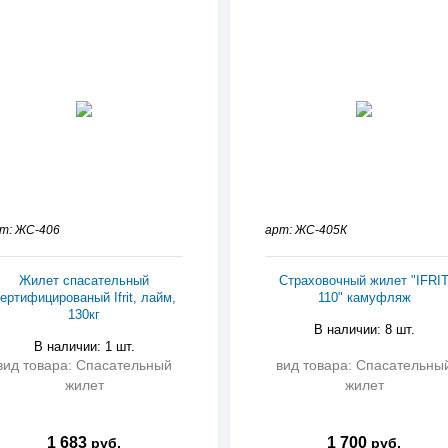
т: ЖС-406
арт: ЖС-405К
Жилет спасательный
Страховочный жилет "IFRI
ертифицированый Ifrit, лайм,
110" камуфляж
130кг
В наличии: 8 шт.
В наличии: 1 шт.
вид товара: Спасательный
вид товара: Спасательны
жилет
жилет
1 683
1 700
руб.
руб.