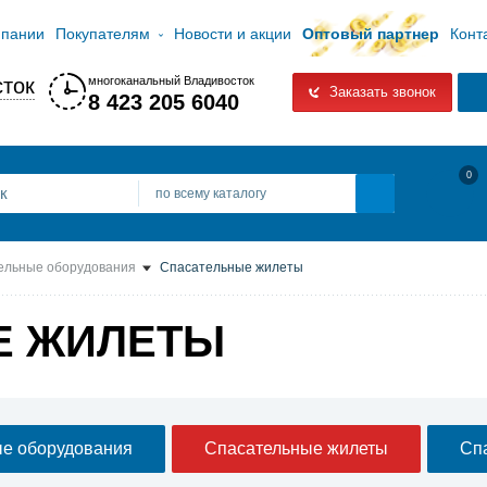
мпании
Покупателям
Новости и акции
Оптовый партнер
Конт
ток
многоканальный Владивосток
Заказать звонок
8 423 205 6040
0
по всему каталогу
ельные оборудования
Спасательные жилеты
Е ЖИЛЕТЫ
е оборудования
Спасательные жилеты
Спа