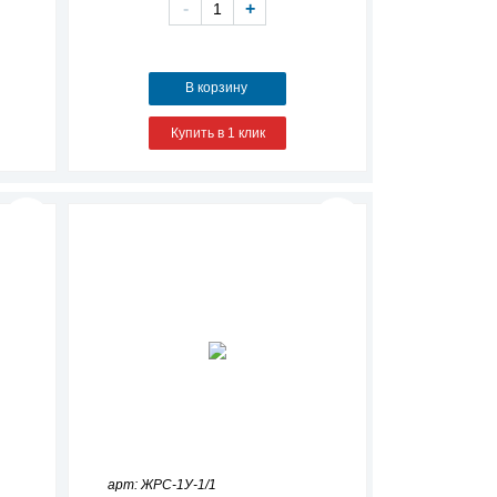
-
+
В корзину
Купить в 1 клик
арт: ЖРС-1У-1/1