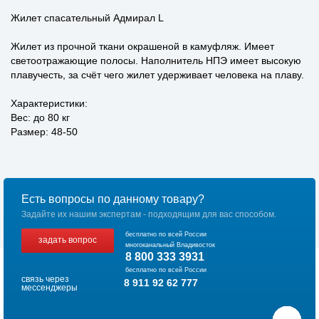
Жилет спасательный Адмирал L
Жилет из прочной ткани окрашеной в камуфляж. Имеет
светоотражающие полосы. Наполнитель НПЭ имеет высокую
плавучесть, за счёт чего жилет удерживает человека на плаву.
Характеристики:
Вес: до 80 кг
Размер: 48-50
Есть вопросы по данному товару?
Задайте их нашим экспертам - подходящим для вас способом.
бесплатно по всей России
задать вопрос
многоканальный Владивосток
8 800 333 3931
бесплатно по всей России
связь через
8 911 92 62 777
мессенджеры