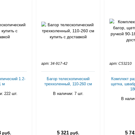
арт: 34-917-42
арт: C53210
пический 1.2-
Багор телескопический
Комплект ра
1 м
трехколенный, 110-260 см
щетка, швабр
18
: 222 шт.
В наличии: 7 шт.
В налич
8
5 321
5 74
руб.
руб.