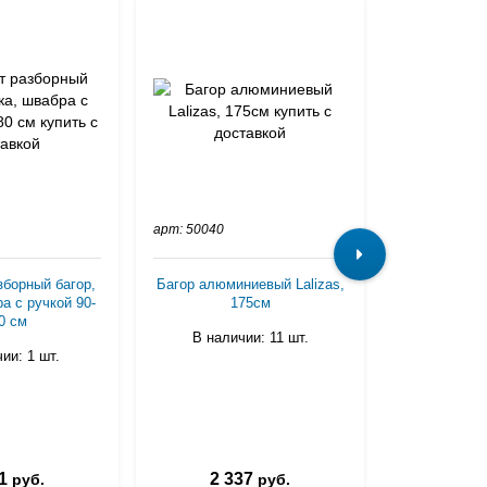
арт: 50040
арт: 50060
зборный багор,
Багор алюминиевый Lalizas,
Багор а
а с ручкой 90-
175см
телескопичес
0 см
1
В наличии: 11 шт.
ии: 1 шт.
В нали
1
2 337
2 4
руб.
руб.