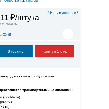
л –
Отпорный крюк (багор)
* Нашли дешевле?
211
₽/штука
ернет-магазине
ристики
Купить в 1 клик
 товар доставим в любую точку
ществляется транспортными компаниями:
и (pochta.ru)
nrg-tk.ru)
ek.ru)