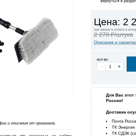
вернуться в разде
Цена: 2 
при заказе и оплате в инт
2 278 ₽/штука
Описание и характе
кол-во:
-
+
Для Вас этот
России!
Доставка осу
Почта Росси
ии и описания от оригинала.
ТК Энергия (
ТК СДЭК (cd
личаться от указанных на сайте,