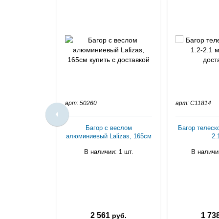
арт: 50260
арт: C11814
Багор с веслом
Багор телеско
алюминиевый Lalizas, 165см
2.
В наличии: 1 шт.
В наличии
2 561
1 73
руб.