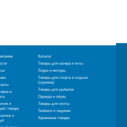
омпании
Каталог
ости
Товары для катера и яхты
тьи
Лодки и моторы
ывы
Товары для спорта и отдыха
(туризма)
такты
Товары для рыбалки
тавка и
ата
Одежда и обувь
нтия и
Товары для охоты
врат товара
Тюбинги и ледянки
срочка и
Уцененные товары
дит