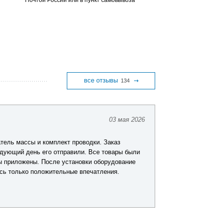
Почтой России или в пункт самовывоза
все отзывы
134
03 мая 2026
Павел Г.
тель массы и комплект проводки. Заказ
Искал комплект
дующий день его отправили. Все товары были
подробную конс
ы приложены. После установки оборудование
решение без лиш
ись только положительные впечатления.
в продукции. По
никаких замечан