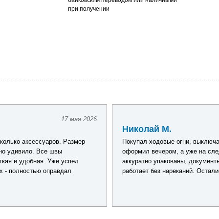
банковским переводом или наличными
при получении
17 мая 2026
Николай М.
колько аксессуаров. Размер
Покупал ходовые огни, выключа
но удивило. Все швы
оформил вечером, а уже на сле
гкая и удобная. Уже успел
аккуратно упакованы, документ
х - полностью оправдал
работает без нареканий. Остал