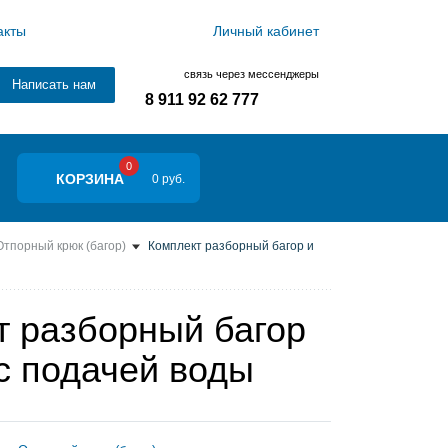
акты
Личный кабинет
связь через мессенджеры
Написать нам
8 911 92 62 777
0
КОРЗИНА
0 руб.
Отпорный крюк (багор)
Комплект разборный багор и
т разборный багор
с подачей воды