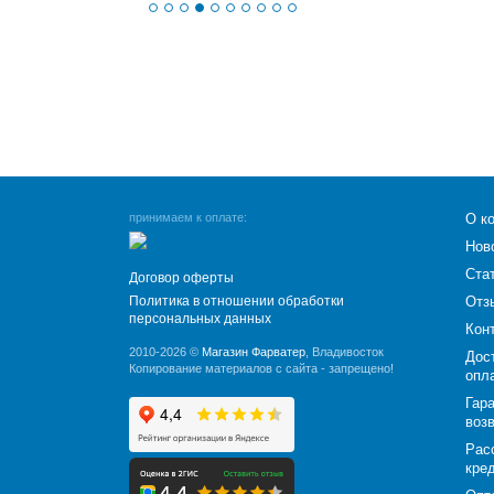
принимаем к оплате:
О к
Нов
Ста
Договор оферты
Политика в отношении обработки
Отз
персональных данных
Кон
2010-2026 ©
Магазин Фарватер
, Владивосток
Дос
Копирование материалов с сайта - запрещено!
опл
Гара
воз
Рас
кре