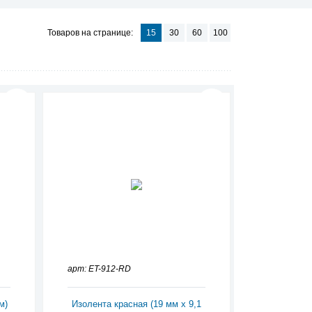
Товаров на странице:
15
30
60
100
арт: ET-912-RD
м)
Изолента красная (19 мм х 9,1