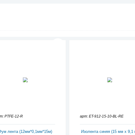
т: PTFE-12-R
арт: ET-912-15-10-BL-RE
Фум лента (12мм*0,1мм*15м)
Изолента синяя (15 мм х 9,1 