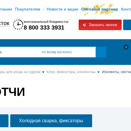
мпании
Покупателям
Новости и акции
Оптовый партнер
Конт
ток
многоканальный Владивосток
Заказать звонок
8 800 333 3931
0
по всему каталогу
ары для ухода за судном
Клеи, фиксаторы, изолентаы
Изоленты, скотч
ОТЧИ
Холодная сварка, фиксаторы