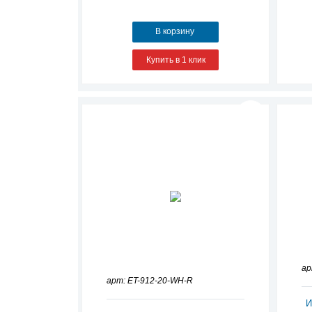
В корзину
Купить в 1 клик
ар
арт: ET-912-20-WH-R
И