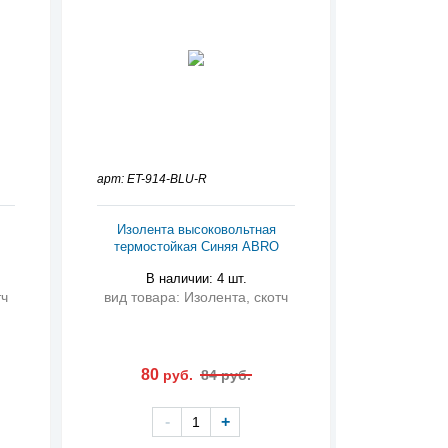
арт: ET-914-BLU-R
Изолента высоковольтная
термостойкая Синяя ABRO
В наличии: 4 шт.
тч
вид товара: Изолента, скотч
80
руб.
84 руб.
-
+