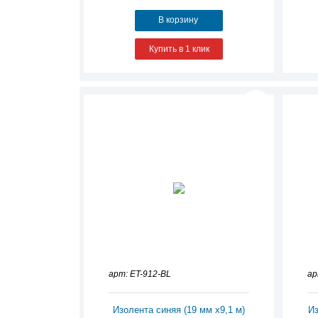
В корзину
Купить в 1 клик
арт: ET-912-BL
ар
Изолента синяя (19 мм х9,1 м)
Из