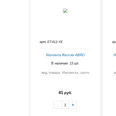
арт: ET-912-YE
ар
Изолента Желтая ABRO
И
В наличии: 13 шт.
вид товара: Изолента, скотч
в
41
руб.
-
+