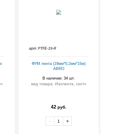
арт: PTFE-19-R
х
ФУМ лента (19мм*0,2мм*15м)
ABRO
В наличии: 34 шт.
тч
вид товара: Изолента, скотч
42
руб.
-
+