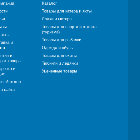
омпании
Каталог
ости
Товары для катера и яхты
тьи
Лодки и моторы
ывы
Товары для спорта и отдыха
(туризма)
такты
Товары для рыбалки
тавка и
ата
Одежда и обувь
нтия и
Товары для охоты
врат товара
Тюбинги и ледянки
срочка и
Уцененные товары
дит
овый отдел
та сайта