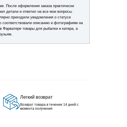
ие. После оформления заказа практически
Приобрел нескол
ил детали и ответил на все мои вопросы.
Практически все
улярно приходили уведомления о статусе
качественный ас
ю соответствовали описанию и фотографиям на
в Фарватере товары для рыбалки и катера, а
рузьям.
Легкий возврат
Возврат товара в течение 14 дней с
момента получения