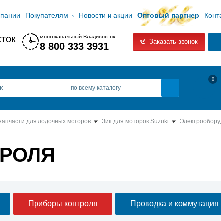
мпании
Покупателям
Новости и акции
Оптовый партнер
Конт
ток
многоканальный Владивосток
Заказать звонок
8 800 333 3931
0
по всему каталогу
 запчасти для лодочных моторов
Зип для моторов Suzuki
Электрообору
ТРОЛЯ
Приборы контроля
Проводка и коммутация