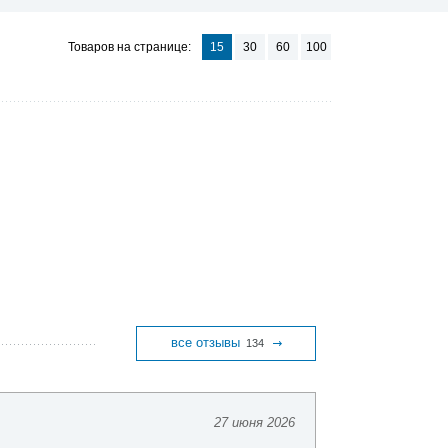
Товаров на странице:
15
30
60
100
все отзывы
134
27 июня 2026
Антон Х.