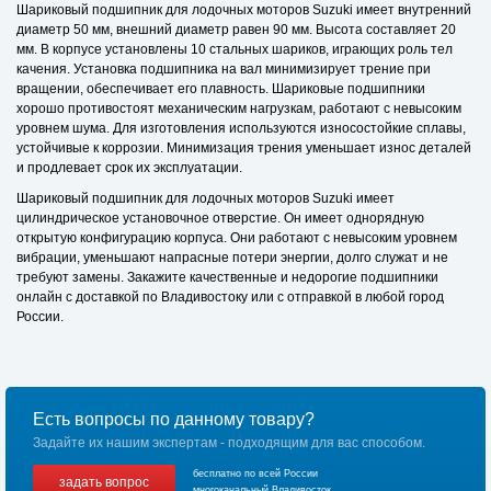
Шариковый подшипник для лодочных моторов Suzuki имеет внутренний
диаметр 50 мм, внешний диаметр равен 90 мм. Высота составляет 20
мм. В корпусе установлены 10 стальных шариков, играющих роль тел
качения. Установка подшипника на вал минимизирует трение при
вращении, обеспечивает его плавность. Шариковые подшипники
хорошо противостоят механическим нагрузкам, работают с невысоким
уровнем шума. Для изготовления используются износостойкие сплавы,
устойчивые к коррозии. Минимизация трения уменьшает износ деталей
и продлевает срок их эксплуатации.
Шариковый подшипник для лодочных моторов Suzuki имеет
цилиндрическое установочное отверстие. Он имеет однорядную
открытую конфигурацию корпуса. Они работают с невысоким уровнем
вибрации, уменьшают напрасные потери энергии, долго служат и не
требуют замены. Закажите качественные и недорогие подшипники
онлайн с доставкой по Владивостоку или с отправкой в любой город
России.
Есть вопросы по данному товару?
Задайте их нашим экспертам - подходящим для вас способом.
бесплатно по всей России
задать вопрос
многоканальный Владивосток