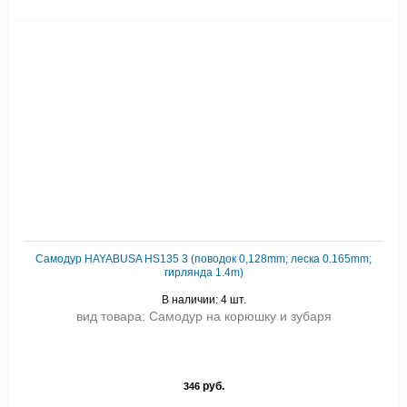
Самодур HAYABUSA HS135 3 (поводок 0,128mm; леска 0.165mm;
гирлянда 1.4m)
В наличии: 4 шт.
вид товара: Самодур на корюшку и зубаря
руб.
346