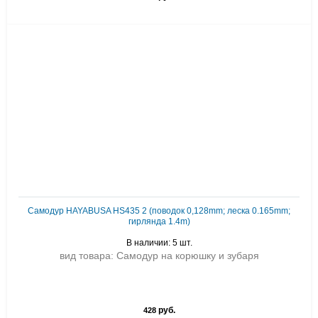
Самодур HAYABUSA HS435 2 (поводок 0,128mm; леска 0.165mm;
гирлянда 1.4m)
В наличии: 5 шт.
вид товара: Самодур на корюшку и зубаря
руб.
428