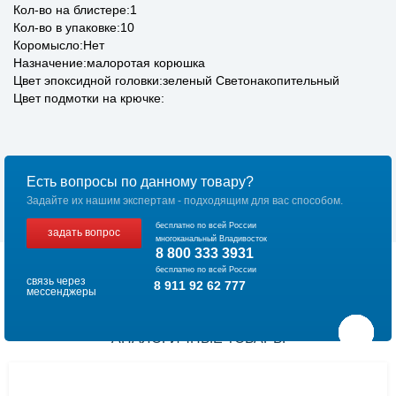
Кол-во на блистере:1
Кол-во в упаковке:10
Коромысло:Нет
Назначение:малоротая корюшка
Цвет эпоксидной головки:зеленый Светонакопительный
Цвет подмотки на крючке:
Есть вопросы по данному товару?
Задайте их нашим экспертам - подходящим для вас способом.
бесплатно по всей России
задать вопрос
многоканальный Владивосток
8 800 333 3931
бесплатно по всей России
связь через
8 911 92 62 777
мессенджеры
АНАЛОГИЧНЫЕ ТОВАРЫ