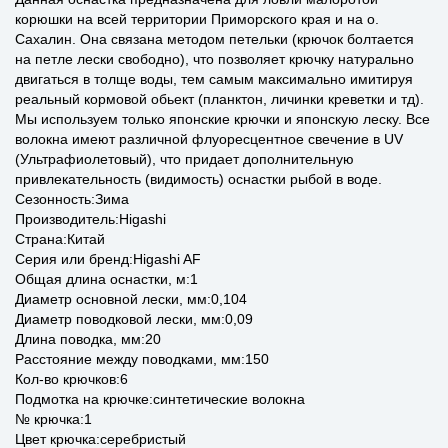
корюшки на всей территории Приморского края и на о.
Сахалин. Она связана методом петельки (крючок болтается
на петле лески свободно), что позволяет крючку натурально
двигаться в толще воды, тем самым максимально имитируя
реальный кормовой обьект (планктон, личинки креветки и тд).
Мы используем только японские крючки и японскую леску. Все
волокна имеют различной флуоресцентное свечение в UV
(Ультрафиолетовый), что придает дополнительную
привлекательность (видимость) оснастки рыбой в воде.
Сезонность:Зима
Производитель:Higashi
Страна:Китай
Серия или бренд:Higashi AF
Общая длина оснастки, м:1
Диаметр основной лески, мм:0,104
Диаметр поводковой лески, мм:0,09
Длина поводка, мм:20
Расстояние между поводками, мм:150
Кол-во крючков:6
Подмотка на крючке:синтетические волокна
№ крючка:1
Цвет крючка:серебристый