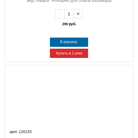
вид товара: Фонарик для ловли кальмара
-
+
руб.
299
В корзину
Купить в 1 клик
арт: 126155