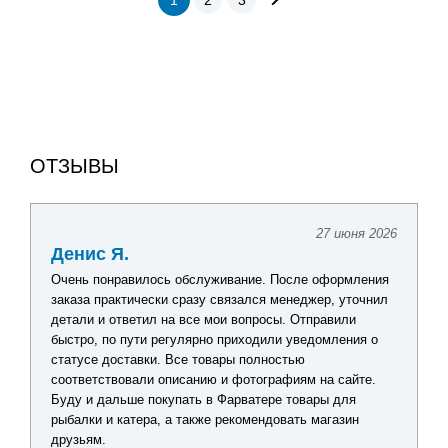
1
2
3
ОТЗЫВЫ
27 июня 2026
Я.
Антон Х.
равилось обслуживание. После оформления
Приобрел нескольк
ктически сразу связался менеджер, уточнил
перед отпуском. П
тветил на все мои вопросы. Отправили
разловить уже в п
о пути регулярно приходили уведомления о
ассортимент.
оставки. Все товары полностью
вовали описанию и фотографиям на сайте.
льше покупать в Фарватере товары для
катера, а также рекомендовать магазин